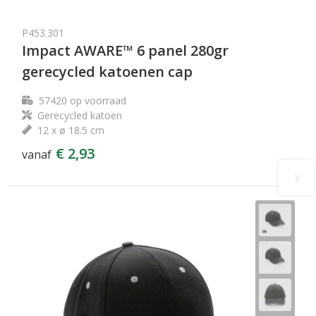
P453.301
Impact AWARE™ 6 panel 280gr
gerecycled katoenen cap
57420
op voorraad
Gerecycled katoen
12 x ø 18.5 cm
€ 2,93
vanaf