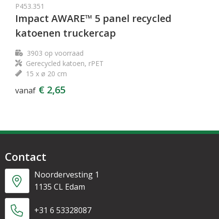
P453.351
Impact AWARE™ 5 panel recycled
katoenen truckercap
3903
op voorraad
Gerecycled katoen, rPET
15 x ø 20 cm
€ 2,65
vanaf
Contact
Noordervesting 1
1135 CL Edam
+31 6 53328087