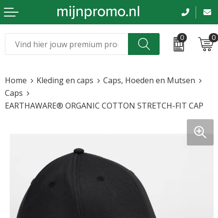
0
0
Kerst
Relatiegeschenken
Home
Kleding en caps
Caps, Hoeden en Mutsen
Sinterklaas
Kleding & caps
Caps
EARTHAWARE® ORGANIC COTTON STRETCH-FIT CAP
Voetbal, EK en WK
Sportkleding
Werkkleding
Tassen en reizen
Beurs en evenementen
Bloemen en planten