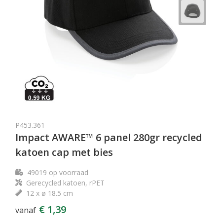
P453.361
Impact AWARE™ 6 panel 280gr recycled
katoen cap met bies
49019
op voorraad
Gerecycled katoen, rPET
12 x ø 18.5 cm
€ 1,39
vanaf