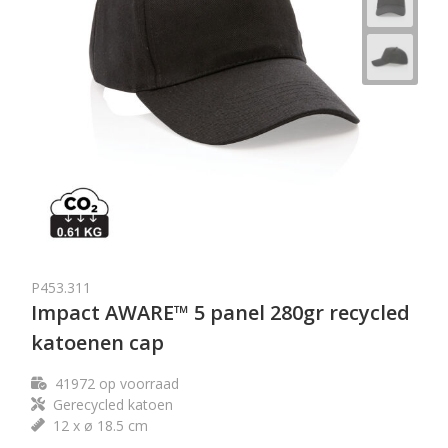
P453.311
Impact AWARE™ 5 panel 280gr recycled
katoenen cap
41972
op voorraad
Gerecycled katoen
12 x ø 18.5 cm