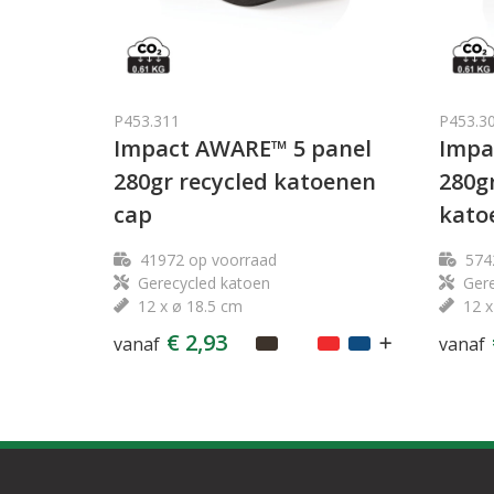
P453.311
P453.3
Impact AWARE™ 5 panel
Impa
280gr recycled katoenen
280g
cap
kato
41972
op voorraad
574
Gerecycled katoen
Gere
12 x ø 18.5 cm
12 x
€ 2,93
vanaf
vanaf