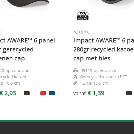
01
P453.361
ct AWARE™ 6 panel
Impact AWARE™ 6 pa
r gerecycled
280gr recycled kato
enen cap
cap met bies
20
op voorraad
49119
op voorraad
cycled katoen
Gerecycled katoen, rPET
 ø 18.5 cm
12 x ø 18.5 cm
€ 2,93
€ 1,39
vanaf