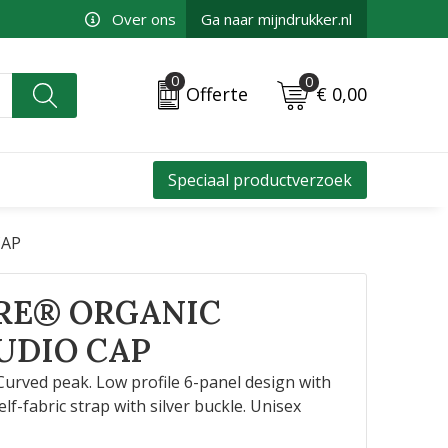
Over ons
Ga naar mijndrukker.nl
0
0
€ 0,00
Offerte
Speciaal productverzoek
CAP
RE® ORGANIC
UDIO CAP
urved peak. Low profile 6-panel design with
lf-fabric strap with silver buckle. Unisex