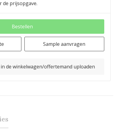
r de prijsopgave.
Bestellen
te
Sample aanvragen
o in de winkelwagen/offertemand uploaden
ies