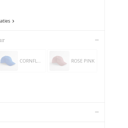
caties
ur
CORNFLOWER BLUE
ROSE PINK
n