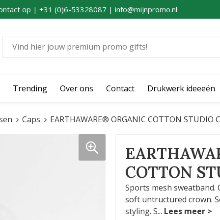
ontact op | +31 (0)6-53328087 | info@mijnpromo.nl
Trending
Over ons
Contact
Drukwerk ideeeën
sen
Caps
EARTHAWARE® ORGANIC COTTON STUDIO 
EARTHAWA
COTTON ST
Sports mesh sweatband. C
soft untructured crown. Se
styling. S
...