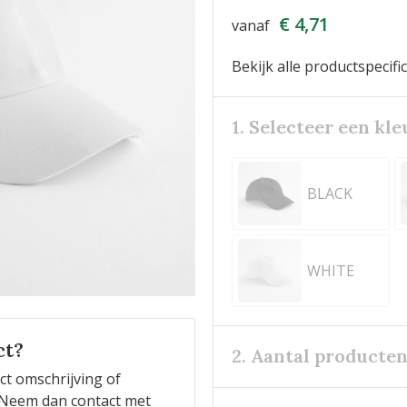
€ 4,71
vanaf
Bekijk alle productspecifi
1. Selecteer een kle
BLACK
WHITE
ct?
2. Aantal producte
ct omschrijving of
n? Neem dan contact met