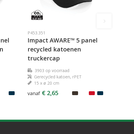
P453.351
nel
Impact AWARE™ 5 panel
en
recycled katoenen
truckercap
3903
op voorraad
Gerecycled katoen, rPET
15 x ø 20 cm
€ 2,65
vanaf