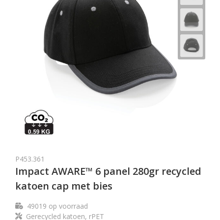
P453.361
Impact AWARE™ 6 panel 280gr recycled
katoen cap met bies
49019
op voorraad
Gerecycled katoen, rPET