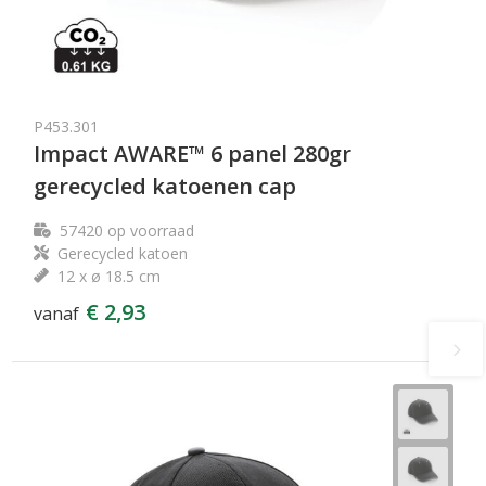
P453.301
Impact AWARE™ 6 panel 280gr
gerecycled katoenen cap
57420
op voorraad
Gerecycled katoen
12 x ø 18.5 cm
€ 2,93
vanaf