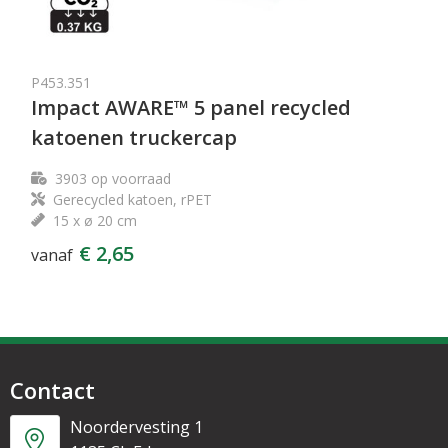
P453.351
Impact AWARE™ 5 panel recycled
katoenen truckercap
3903
op voorraad
Gerecycled katoen, rPET
15 x ø 20 cm
€ 2,65
vanaf
Contact
Noordervesting 1