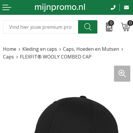
0
0
Kerst
Relatiegeschenken
Home
Kleding en caps
Caps, Hoeden en Mutsen
Sinterklaas
Kleding & caps
Caps
FLEXFIT® WOOLY COMBED CAP
Voetbal, EK en WK
Sportkleding
Werkkleding
Tassen en reizen
Beurs en evenementen
Bloemen en planten