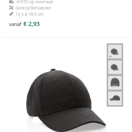
41972
op voorraad
Gerecycled katoen
12 x ø 18.5 cm
€ 2,93
vanaf