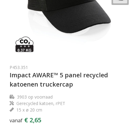
P453.351
Impact AWARE™ 5 panel recycled
katoenen truckercap
3903
op voorraad
Gerecycled katoen, rPET
15 x ø 20 cm
€ 2,65
vanaf