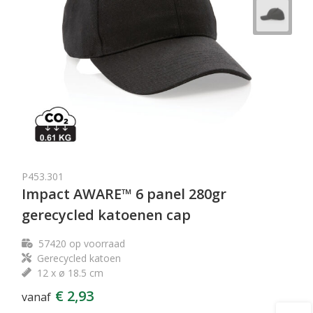
P453.301
Impact AWARE™ 6 panel 280gr
gerecycled katoenen cap
57420
op voorraad
Gerecycled katoen
12 x ø 18.5 cm
€ 2,93
vanaf