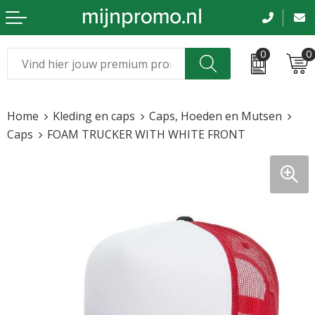
0
0
Kerst
Relatiegeschenken
Home
Kleding en caps
Caps, Hoeden en Mutsen
Sinterklaas
Kleding & caps
Caps
FOAM TRUCKER WITH WHITE FRONT
Voetbal, EK en WK
Sportkleding
Werkkleding
Tassen en reizen
Beurs en evenementen
Bloemen en planten