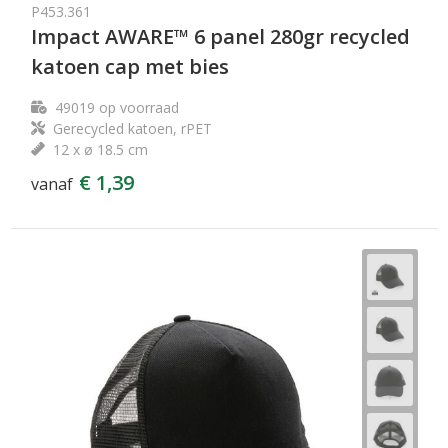
P453.361
Impact AWARE™ 6 panel 280gr recycled
katoen cap met bies
49019
op voorraad
Gerecycled katoen, rPET
12 x ø 18.5 cm
€ 1,39
vanaf