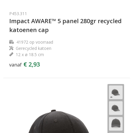
P453.311
Impact AWARE™ 5 panel 280gr recycled
katoenen cap
41972
op voorraad
Gerecycled katoen
12 x ø 18.5 cm
€ 2,93
vanaf