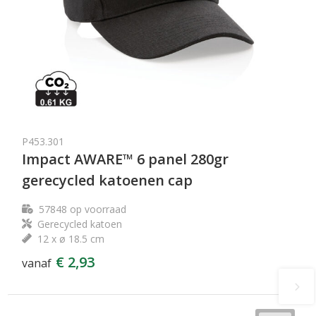
P453.301
Impact AWARE™ 6 panel 280gr
gerecycled katoenen cap
57848
op voorraad
Gerecycled katoen
12 x ø 18.5 cm
€ 2,93
vanaf