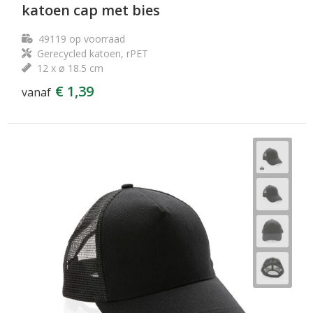
katoen cap met bies
49119
op voorraad
Gerecycled katoen, rPET
12 x ø 18.5 cm
€ 1,39
vanaf