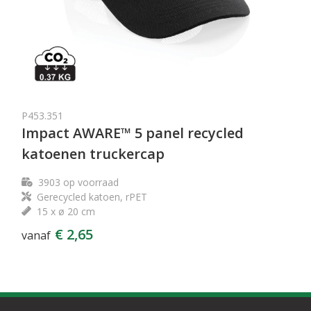
P453.351
Impact AWARE™ 5 panel recycled
katoenen truckercap
3903
op voorraad
Gerecycled katoen, rPET
15 x ø 20 cm
€ 2,65
vanaf