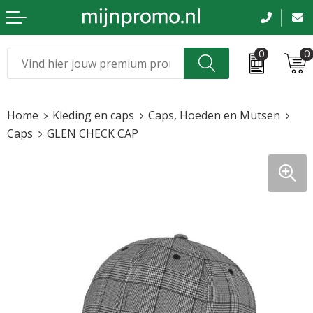
0
0
Kerst
Relatiegeschenken
Home
Kleding en caps
Caps, Hoeden en Mutsen
Sinterklaas
Kleding & caps
Caps
GLEN CHECK CAP
Voetbal, EK en WK
Sportkleding
Werkkleding
Tassen en reizen
Beurs en evenementen
Bloemen en planten