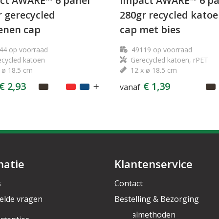
ct AWARE™ 6 panel
Impact AWARE™ 6 pa
r gerecycled
280gr recycled kato
enen cap
cap met bies
44
op voorraad
49119
op voorraad
cycled katoen
Gerecycled katoen, rPET
 ø 18.5 cm
12 x ø 18.5 cm
€ 2,93
€ 1,39
vanaf
matie
Klantenservice
s
Contact
elde vragen
Bestelling & Bezorging
rief
Betaalmethoden