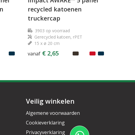
nel
Impact AWARE™ 5 panel
en
recycled katoenen
truckercap
3903
op voorraad
Gerecycled katoen, rPET
15 x ø 20 cm
€ 2,65
vanaf
Veilig winkelen
Algemene voorwaarden
Cookieverklaring
Privacyverklaring