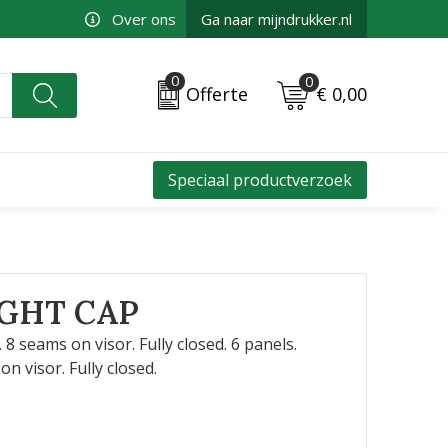
Over ons
Ga naar mijndrukker.nl
0
0
€ 0,00
Offerte
Speciaal productverzoek
GHT CAP
 8 seams on visor. Fully closed. 6 panels.
n visor. Fully closed.