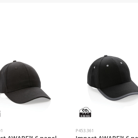
01
P453.361