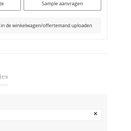
te
Sample aanvragen
o in de winkelwagen/offertemand uploaden
ies
×