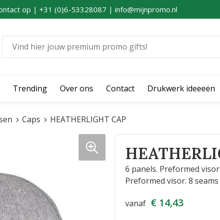
ontact op | +31 (0)6-53328087 | info@mijnpromo.nl
Trending
Over ons
Contact
Drukwerk ideeeën
sen
Caps
HEATHERLIGHT CAP
HEATHERLI
6 panels. Preformed visor.
Preformed visor. 8 seams o
€ 14,43
vanaf