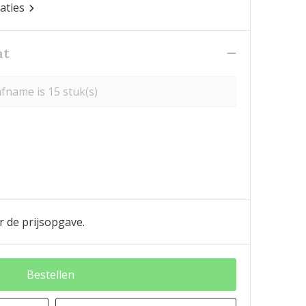
caties
at
fname is 15 stuk(s)
r de prijsopgave.
Bestellen