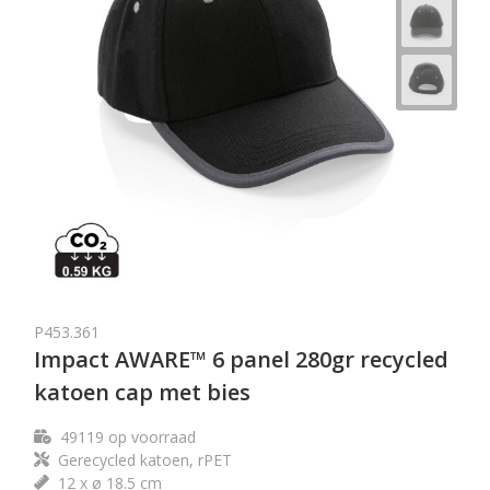
P453.361
Impact AWARE™ 6 panel 280gr recycled
katoen cap met bies
49119
op voorraad
Gerecycled katoen, rPET
12 x ø 18.5 cm