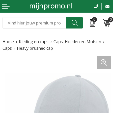
0
0
Kerst
Relatiegeschenken
Home
Kleding en caps
Caps, Hoeden en Mutsen
Sinterklaas
Kleding & caps
Caps
Heavy brushed cap
Voetbal, EK en WK
Sportkleding
Werkkleding
Tassen en reizen
Beurs en evenementen
Bloemen en planten