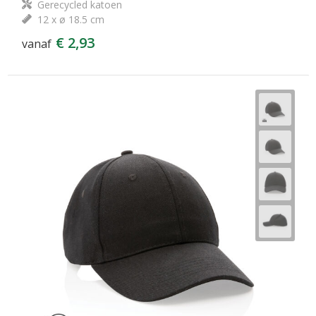
Gerecycled katoen
12 x ø 18.5 cm
€ 2,93
vanaf