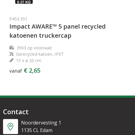
P453.351
Impact AWARE™ 5 panel recycled
katoenen truckercap
3903
op voorraad
Gerecycled katoen, rPET
15 x ø 20 cm
€ 2,65
vanaf
Contact
Noordervesting 1
1135 CL Edam