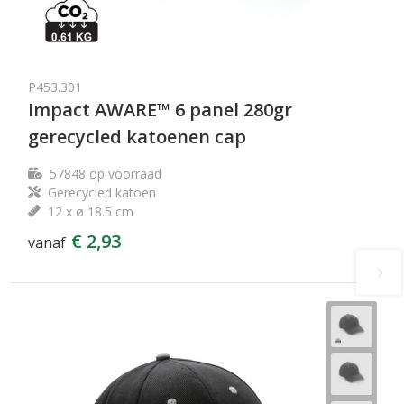
P453.301
Impact AWARE™ 6 panel 280gr
gerecycled katoenen cap
57848
op voorraad
Gerecycled katoen
12 x ø 18.5 cm
€ 2,93
vanaf