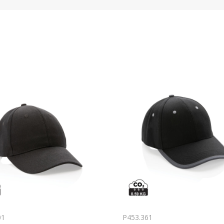
01
P453.361