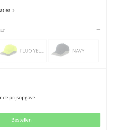
caties
ur
FLUO YELLOW
NAVY
n
r de prijsopgave.
Bestellen