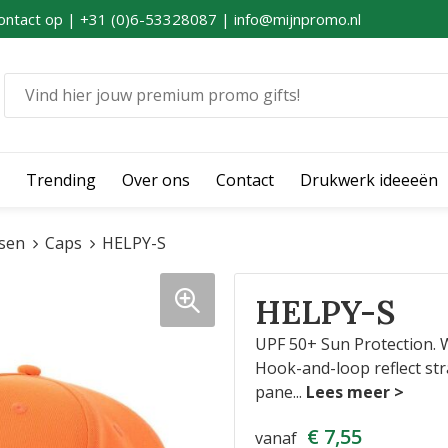
ontact op | +31 (0)6-53328087 | info@mijnpromo.nl
Trending
Over ons
Contact
Drukwerk ideeeën
sen
Caps
HELPY-S
HELPY-S
UPF 50+ Sun Protection. Wa
Hook-and-loop reflect stra
pane
...
€ 7,55
vanaf