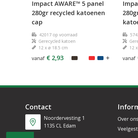
Impact AWARE™ 5 panel
Impa
280gr recycled katoenen
280g
cap
kato
42017
op voorraad
574
Gerecycled katoen
Gere
12 x ø 18.5 cm
12 x
€ 2,93
vanaf
vanaf
Contact
Infor
Noordervesting 1
Over on
1135 CL Edam
Veelgest