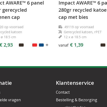
ct AWARE™ 6 panel
Impact AWARE™ 6 pa
r gerecycled
280gr recycled kato
enen cap
cap met bies
20
op voorraad
49119
op voorraad
cycled katoen
Gerecycled katoen, rPET
 ø 18.5 cm
12 x ø 18.5 cm
€ 2,93
€ 1,39
vanaf
matie
Klantenservice
s
Contact
elde vragen
Bestelling & Bezorging