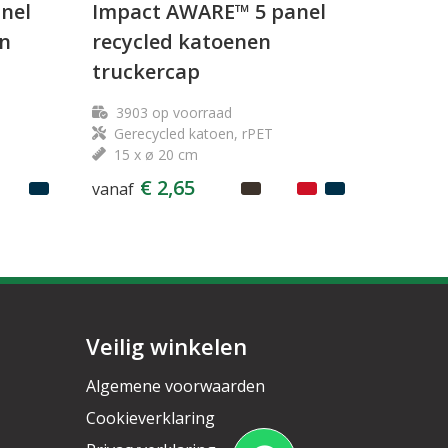
nel
Impact AWARE™ 5 panel
en
recycled katoenen
truckercap
3903
op voorraad
Gerecycled katoen, rPET
15 x ø 20 cm
€ 2,65
vanaf
Veilig winkelen
Algemene voorwaarden
Cookieverklaring