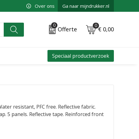
Over ons
Ga naar mijndrukker.nl
0
0
€ 0,00
Offerte
Speciaal productverzoek
ter resistant, PFC free. Reflective fabric.
p. 5 panels. Reflective tape. Reinforced front