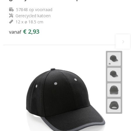
57848
op voorraad
Gerecycled katoen
12 x ø 18.5 cm
€ 2,93
vanaf