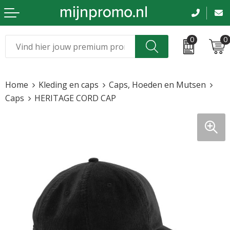
0
0
Kerst
Relatiegeschenken
Home
Kleding en caps
Caps, Hoeden en Mutsen
Sinterklaas
Kleding & caps
Caps
HERITAGE CORD CAP
Voetbal, EK en WK
Sportkleding
Werkkleding
Tassen en reizen
Beurs en evenementen
Bloemen en planten