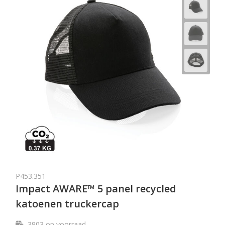
P453.351
Impact AWARE™ 5 panel recycled
katoenen truckercap
3903
op voorraad