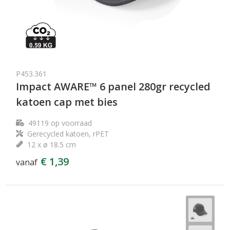
P453.361
Impact AWARE™ 6 panel 280gr recycled
katoen cap met bies
49119
op voorraad
Gerecycled katoen, rPET
12 x ø 18.5 cm
€ 1,39
vanaf