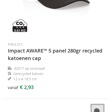
P453.311
Impact AWARE™ 5 panel 280gr recycled
katoenen cap
42017
op voorraad
Gerecycled katoen
12 x ø 18.5 cm
€ 2,93
vanaf