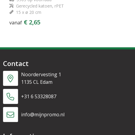
Gerecycled katoen, rPET
15 x ø 20 cm
€ 2,65
vanaf
Contact
Noordervesting 1
1135 CL Edam
+31 6 53328087
info@mijnpromo.nl