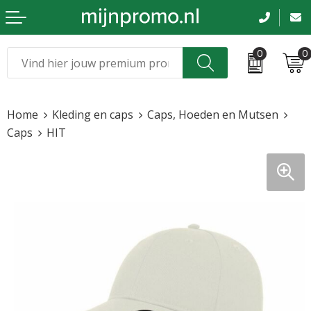
0
0
Kerst
Relatiegeschenken
Home
Kleding en caps
Caps, Hoeden en Mutsen
Sinterklaas
Kleding & caps
Caps
HIT
Voetbal, EK en WK
Sportkleding
Werkkleding
Tassen en reizen
Beurs en evenementen
Bloemen en planten