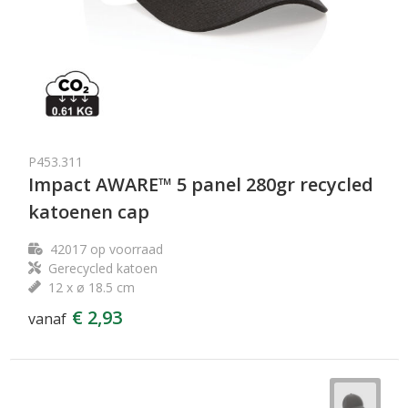
P453.311
Impact AWARE™ 5 panel 280gr recycled
katoenen cap
42017
op voorraad
Gerecycled katoen
12 x ø 18.5 cm
€ 2,93
vanaf