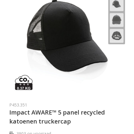
P453.351
Impact AWARE™ 5 panel recycled
katoenen truckercap
3903
op voorraad