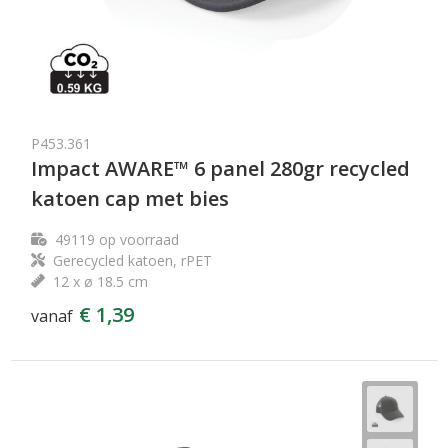
P453.361
Impact AWARE™ 6 panel 280gr recycled
katoen cap met bies
49119
op voorraad
Gerecycled katoen, rPET
12 x ø 18.5 cm
€ 1,39
vanaf