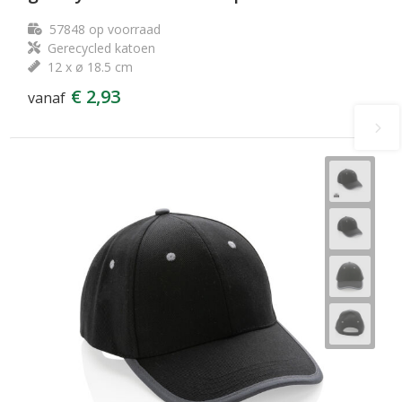
57848
op voorraad
Gerecycled katoen
12 x ø 18.5 cm
€ 2,93
vanaf