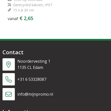
Gerecycled katoen, rPET
15 x ø 20 cm
€ 2,65
vanaf
Contact
Noordervesting 1
1135 CL Edam
+31 6 53328087
info@mijnpromo.nl