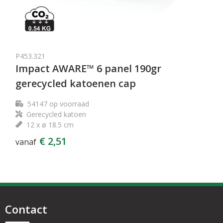
P453.321
Impact AWARE™ 6 panel 190gr
gerecycled katoenen cap
54147
op voorraad
Gerecycled katoen
12 x ø 18.5 cm
€ 2,51
vanaf
Contact