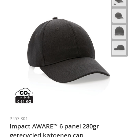
P453.301
Impact AWARE™ 6 panel 280gr
gerecycled katoenen cap