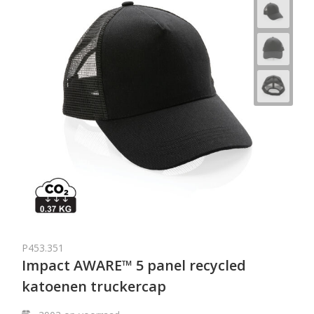
P453.351
Impact AWARE™ 5 panel recycled
katoenen truckercap