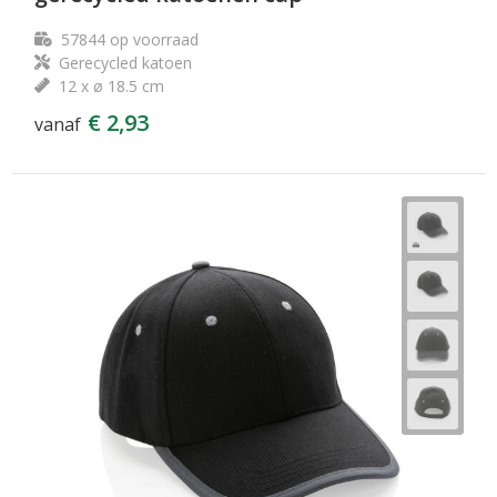
57844
op voorraad
Gerecycled katoen
12 x ø 18.5 cm
€ 2,93
vanaf