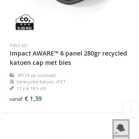
P453.361
Impact AWARE™ 6 panel 280gr recycled
katoen cap met bies
49119
op voorraad
Gerecycled katoen, rPET
12 x ø 18.5 cm
€ 1,39
vanaf