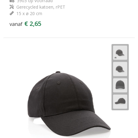
3903
op voorraad
Gerecycled katoen, rPET
15 x ø 20 cm
€ 2,65
vanaf