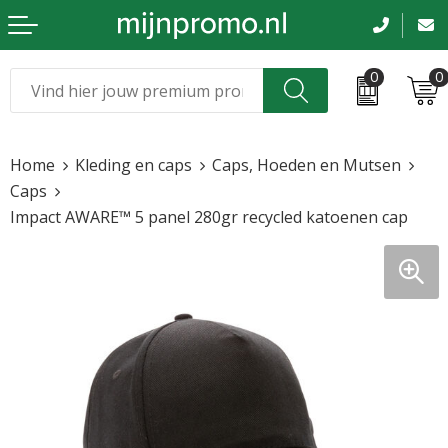
0
0
Kerst
Relatiegeschenken
Home
Kleding en caps
Caps, Hoeden en Mutsen
Sinterklaas
Kleding & caps
Caps
Impact AWARE™ 5 panel 280gr recycled katoenen cap
Voetbal, EK en WK
Sportkleding
Werkkleding
Tassen en reizen
Beurs en evenementen
Bloemen en planten