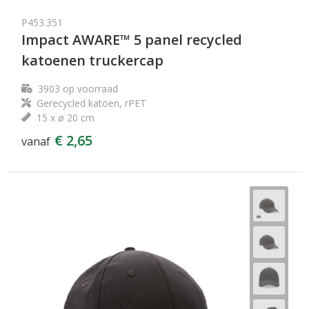
P453.351
Impact AWARE™ 5 panel recycled
katoenen truckercap
3903
op voorraad
Gerecycled katoen, rPET
15 x ø 20 cm
€ 2,65
vanaf