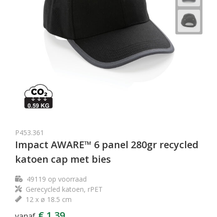
P453.361
Impact AWARE™ 6 panel 280gr recycled
katoen cap met bies
49119
op voorraad
Gerecycled katoen, rPET
12 x ø 18.5 cm
€ 1,39
vanaf