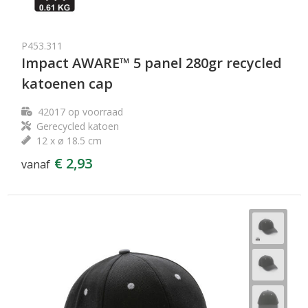
P453.311
Impact AWARE™ 5 panel 280gr recycled
katoenen cap
42017
op voorraad
Gerecycled katoen
12 x ø 18.5 cm
€ 2,93
vanaf