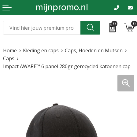
0
0
Kerst
Relatiegeschenken
Home
Kleding en caps
Caps, Hoeden en Mutsen
Sinterklaas
Kleding & caps
Caps
Impact AWARE™ 6 panel 280gr gerecycled katoenen cap
Voetbal, EK en WK
Sportkleding
Werkkleding
Tassen en reizen
Beurs en evenementen
Bloemen en planten