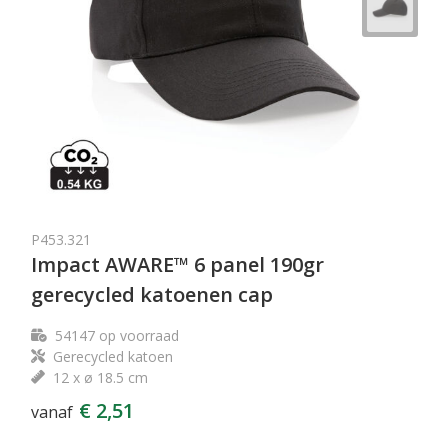
P453.321
Impact AWARE™ 6 panel 190gr
gerecycled katoenen cap
54147
op voorraad
Gerecycled katoen
12 x ø 18.5 cm
€ 2,51
vanaf