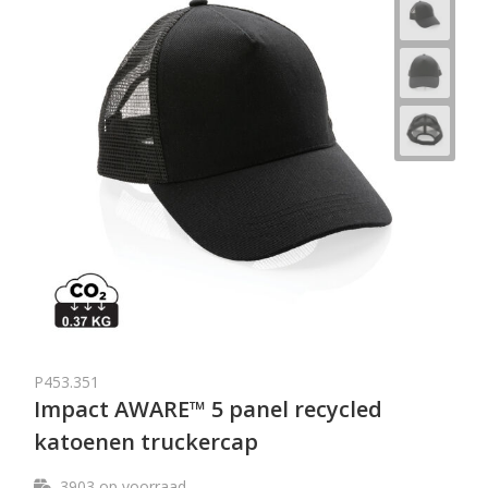
P453.351
Impact AWARE™ 5 panel recycled
katoenen truckercap
3903
op voorraad