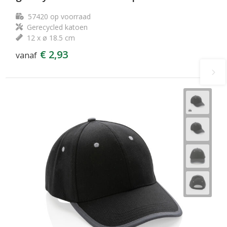
57420
op voorraad
Gerecycled katoen
12 x ø 18.5 cm
€ 2,93
vanaf