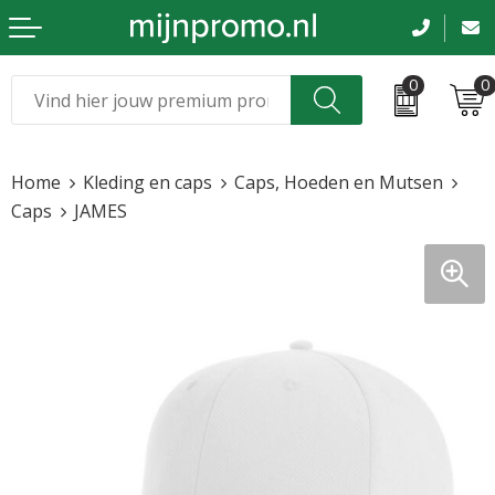
0
0
Kerst
Relatiegeschenken
Home
Kleding en caps
Caps, Hoeden en Mutsen
Sinterklaas
Kleding & caps
Caps
JAMES
Voetbal, EK en WK
Sportkleding
Werkkleding
Tassen en reizen
Beurs en evenementen
Bloemen en planten