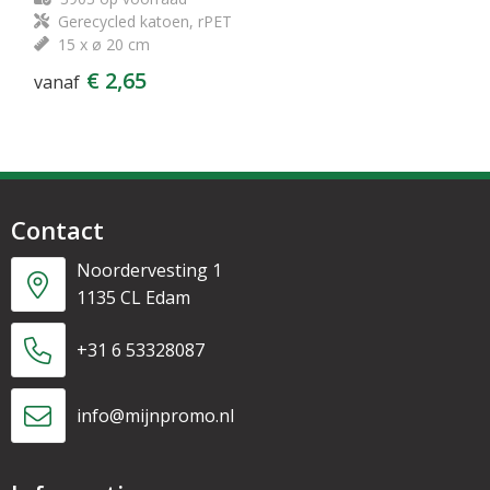
Gerecycled katoen, rPET
15 x ø 20 cm
€ 2,65
vanaf
Contact
Noordervesting 1
1135 CL Edam
+31 6 53328087
info@mijnpromo.nl