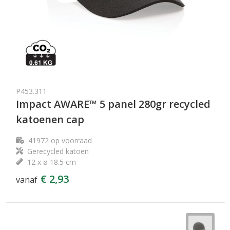
P453.311
Impact AWARE™ 5 panel 280gr recycled
katoenen cap
41972
op voorraad
Gerecycled katoen
12 x ø 18.5 cm
€ 2,93
vanaf