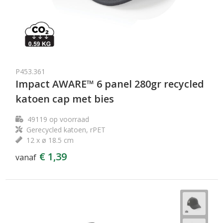
P453.361
Impact AWARE™ 6 panel 280gr recycled
katoen cap met bies
49119
op voorraad
Gerecycled katoen, rPET
12 x ø 18.5 cm
€ 1,39
vanaf