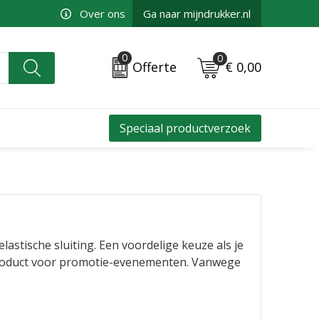
Over ons
Ga naar mijndrukker.nl
0
0
€ 0,00
Offerte
Speciaal productverzoek
astische sluiting. Een voordelige keuze als je
roduct voor promotie-evenementen. Vanwege