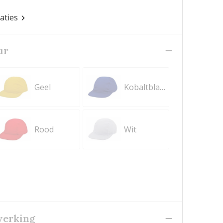
caties
ur
Geel
Kobaltblauw
Rood
Wit
werking