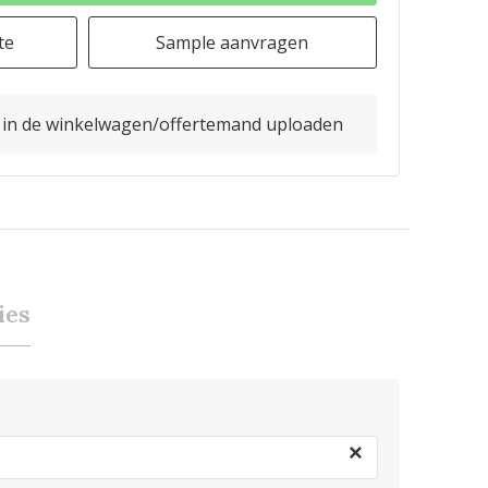
te
Sample aanvragen
o in de winkelwagen/offertemand uploaden
ies
×