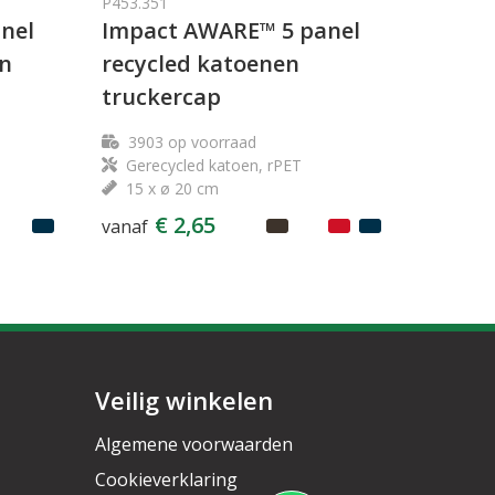
P453.351
nel
Impact AWARE™ 5 panel
en
recycled katoenen
truckercap
3903
op voorraad
Gerecycled katoen, rPET
15 x ø 20 cm
€ 2,65
vanaf
Veilig winkelen
Algemene voorwaarden
Cookieverklaring