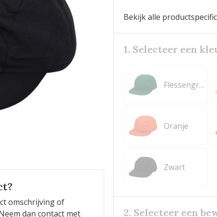
Bekijk alle productspecifi
1. Selecteer een kle
Flessengroen
Oranje
Zwart
ct?
ct omschrijving of
2. Selecteer een be
n? Neem dan contact met