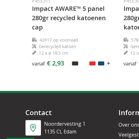
P453.311
P453.3
Impact AWARE™ 5 panel
Impa
280gr recycled katoenen
280g
cap
kato
42017
op voorraad
578
Gerecycled katoen
Gere
12 x ø 18.5 cm
12 x
€ 2,93
vanaf
vanaf
Contact
Infor
Noordervesting 1
Over on
1135 CL Edam
Veelgest