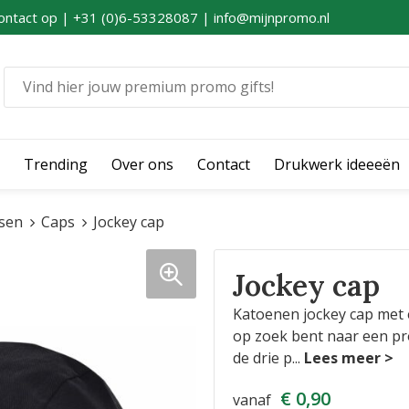
ontact op | +31 (0)6-53328087 | info@mijnpromo.nl
Trending
Over ons
Contact
Drukwerk ideeeën
sen
Caps
Jockey cap
Jockey cap
Katoenen jockey cap met el
op zoek bent naar een p
de drie p
...
€ 0,90
vanaf