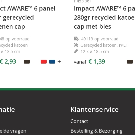
01
P453.361
ct AWARE™ 6 panel
Impact AWARE™ 6 pa
r gerecycled
280gr recycled kato
enen cap
cap met bies
48
op voorraad
49119
op voorraad
cycled katoen
Gerecycled katoen, rPET
 ø 18.5 cm
12 x ø 18.5 cm
€ 2,93
€ 1,39
vanaf
matie
Klantenservice
s
Contact
elde vragen
Bestelling & Bezorging