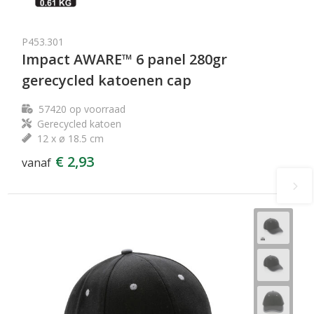
P453.301
Impact AWARE™ 6 panel 280gr
gerecycled katoenen cap
57420
op voorraad
Gerecycled katoen
12 x ø 18.5 cm
€ 2,93
vanaf