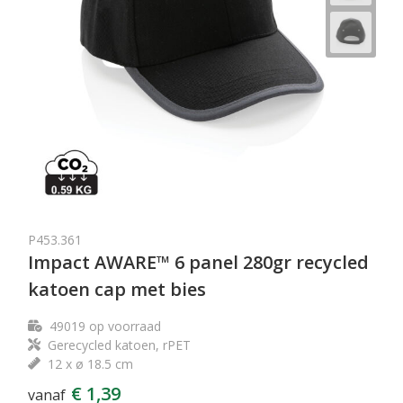
P453.361
Impact AWARE™ 6 panel 280gr recycled
katoen cap met bies
49019
op voorraad
Gerecycled katoen, rPET
12 x ø 18.5 cm
€ 1,39
vanaf