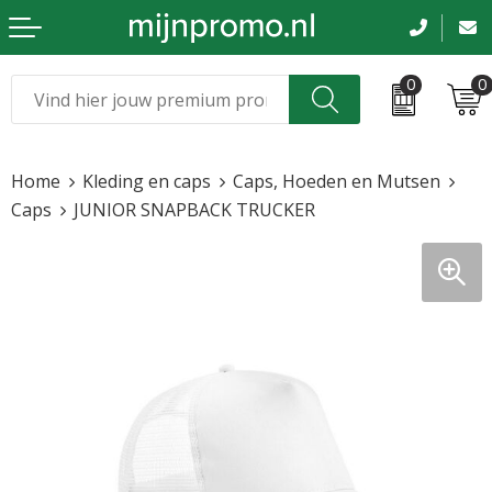
0
0
Kerst
Relatiegeschenken
Home
Kleding en caps
Caps, Hoeden en Mutsen
Sinterklaas
Kleding & caps
Caps
JUNIOR SNAPBACK TRUCKER
Voetbal, EK en WK
Sportkleding
Werkkleding
Tassen en reizen
Beurs en evenementen
Bloemen en planten