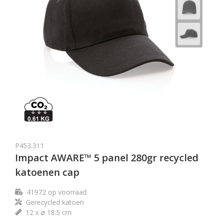
P453.311
Impact AWARE™ 5 panel 280gr recycled
katoenen cap
41972
op voorraad
Gerecycled katoen
12 x ø 18.5 cm