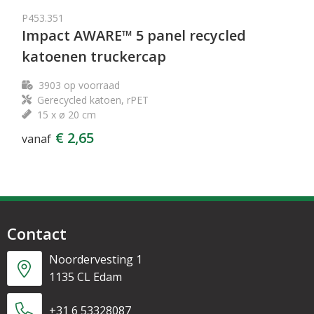
P453.351
Impact AWARE™ 5 panel recycled
katoenen truckercap
3903
op voorraad
Gerecycled katoen, rPET
15 x ø 20 cm
€ 2,65
vanaf
Contact
Noordervesting 1
1135 CL Edam
+31 6 53328087