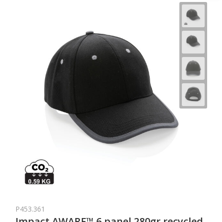
P453.361
Impact AWARE™ 6 panel 280gr recycled