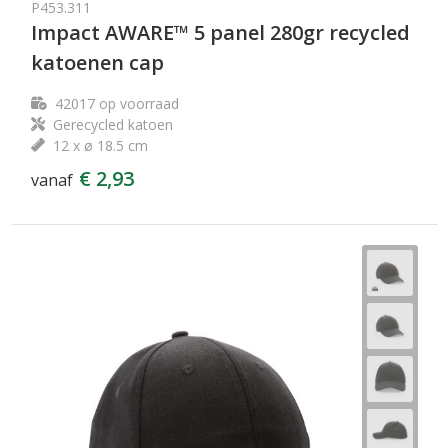
P453.311
Impact AWARE™ 5 panel 280gr recycled
katoenen cap
42017
op voorraad
Gerecycled katoen
12 x ø 18.5 cm
€ 2,93
vanaf