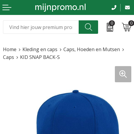
0
0
Kerst
Relatiegeschenken
Home
Kleding en caps
Caps, Hoeden en Mutsen
Sinterklaas
Kleding & caps
Caps
KID SNAP BACK-S
Voetbal, EK en WK
Sportkleding
Werkkleding
Tassen en reizen
Beurs en evenementen
Bloemen en planten