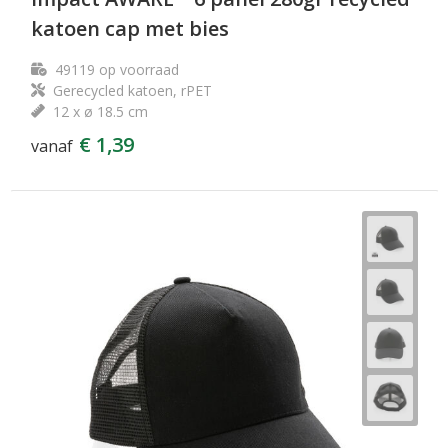
katoen cap met bies
49119
op voorraad
Gerecycled katoen, rPET
12 x ø 18.5 cm
€ 1,39
vanaf