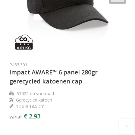
P453.301
Impact AWARE™ 6 panel 280gr
gerecycled katoenen cap
57422
op voorraad
Gerecycled katoen
12 x ø 18.5 cm
€ 2,93
vanaf