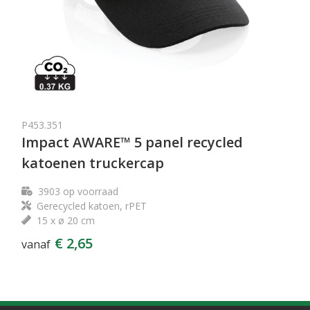
P453.351
Impact AWARE™ 5 panel recycled
katoenen truckercap
3903
op voorraad
Gerecycled katoen, rPET
15 x ø 20 cm
€ 2,65
vanaf