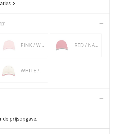
caties
ur
PINK / WHITE
RED / NAVY
WHITE / RED
n
r de prijsopgave.