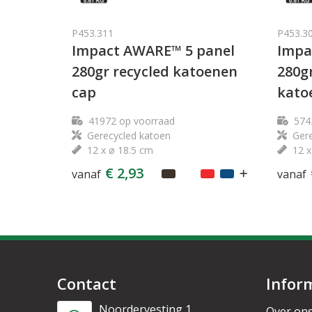
P453.311
P453.3
Impact AWARE™ 5 panel
Impa
280gr recycled katoenen
280g
cap
kato
41972
op voorraad
574
Gerecycled katoen
Gere
12 x ø 18.5 cm
12 x
€ 2,93
vanaf
vanaf
Contact
Infor
Noordervesting 1
Over on