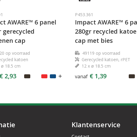
01
P453.361
ct AWARE™ 6 panel
Impact AWARE™ 6 pa
r gerecycled
280gr recycled kato
enen cap
cap met bies
20
op voorraad
49119
op voorraad
cycled katoen
Gerecycled katoen, rPET
 ø 18.5 cm
12 x ø 18.5 cm
€ 2,93
€ 1,39
vanaf
matie
Klantenservice
s
Contact