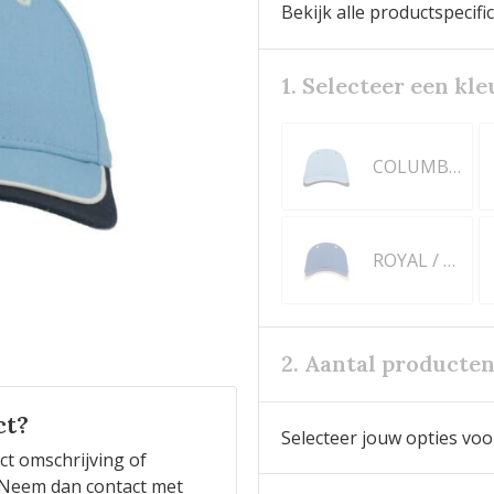
Bekijk alle productspecifi
1. Selecteer een kle
COLUMBIA BLUE
ROYAL / WHITE
2. Aantal producte
ct?
Selecteer jouw opties voo
ct omschrijving of
n? Neem dan contact met