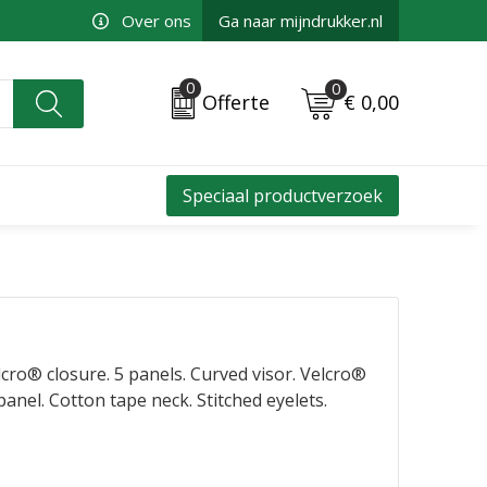
Over ons
Ga naar mijndrukker.nl
0
0
€ 0,00
Offerte
Speciaal productverzoek
lcro® closure. 5 panels. Curved visor. Velcro®
panel. Cotton tape neck. Stitched eyelets.