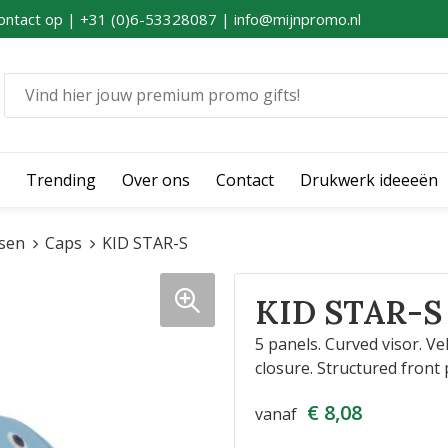
ontact op | +31 (0)6-53328087 | info@mijnpromo.nl
Trending
Over ons
Contact
Drukwerk ideeeën
sen
Caps
KID STAR-S
KID STAR-S
5 panels. Curved visor. Ve
closure. Structured front 
€ 8,08
vanaf