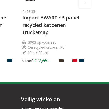
P453.351
nel
Impact AWARE™ 5 panel
en
recycled katoenen
truckercap
3903
op voorraad
Gerecycled katoen, rPET
15 x ø 20 cm
€ 2,65
vanaf
Veilig winkelen
Algemene voorwaarden