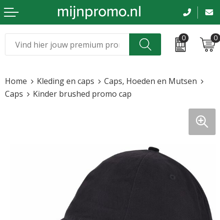
0
0
Kerst
Relatiegeschenken
Home
Kleding en caps
Caps, Hoeden en Mutsen
Sinterklaas
Kleding & caps
Caps
Kinder brushed promo cap
Voetbal, EK en WK
Sportkleding
Werkkleding
Tassen en reizen
Beurs en evenementen
Bloemen en planten