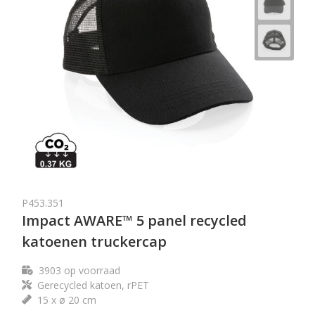
P453.351
Impact AWARE™ 5 panel recycled
katoenen truckercap
3903
op voorraad
Gerecycled katoen, rPET
15 x ø 20 cm