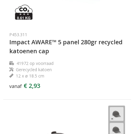
P453.311
Impact AWARE™ 5 panel 280gr recycled
katoenen cap
41972
op voorraad
Gerecycled katoen
12 x ø 18.5 cm
€ 2,93
vanaf