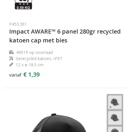
P453.361
Impact AWARE™ 6 panel 280gr recycled
katoen cap met bies
49019
op voorraad
Gerecycled katoen, rPET
12 x ø 18.5 cm
€ 1,39
vanaf