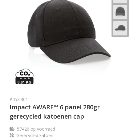
P453.301
Impact AWARE™ 6 panel 280gr
gerecycled katoenen cap
57420
op voorraad
Gerecycled katoen