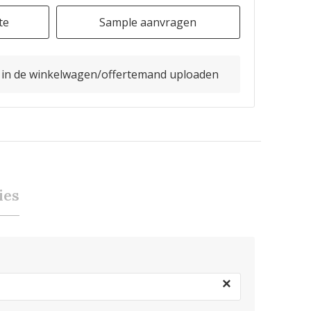
te
Sample aanvragen
o in de winkelwagen/offertemand uploaden
ies
×