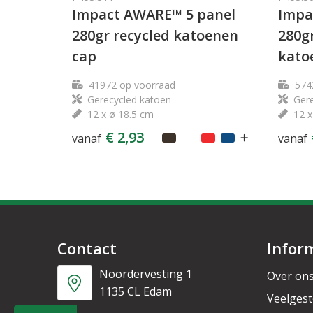
Impact AWARE™ 5 panel
Impa
280gr recycled katoenen
280g
cap
kato
41972
op voorraad
574
Gerecycled katoen
Gere
12 x ø 18.5 cm
12 x
€ 2,93
vanaf
vanaf
Contact
Infor
Noordervesting 1
Over on
1135 CL Edam
Veelgest