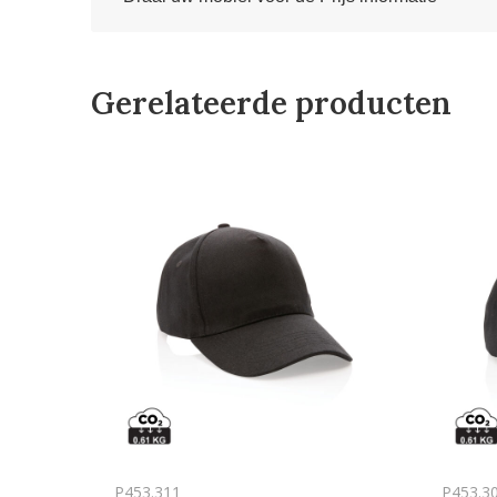
Gerelateerde producten
P453.311
P453.3