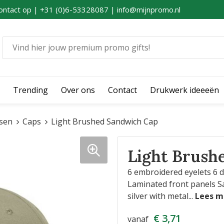
ontact op | +31 (0)6-53328087 | info@mijnpromo.nl
Trending
Over ons
Contact
Drukwerk ideeeën
sen
Caps
Light Brushed Sandwich Cap
Light Brush
6 embroidered eyelets 6 d
Laminated front panels S
silver with metal
...
€ 3,71
vanaf