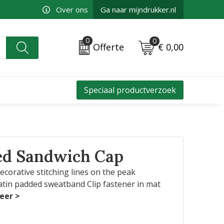
Over ons
Ga naar mijndrukker.nl
0
0
€ 0,00
Offerte
Speciaal productverzoek
ed Sandwich Cap
ecorative stitching lines on the peak
atin padded sweatband Clip fastener in mat