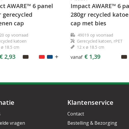
ct AWARE™ 6 panel
Impact AWARE™ 6 pa
r gerecycled
280gr recycled kato
enen cap
cap met bies
20
op voorraad
49019
op voorraad
cycled katoen
Gerecycled katoen, rPET
 ø 18.5 cm
12 x ø 18.5 cm
€ 2,93
€ 1,39
vanaf
matie
Klantenservice
s
Contact
elde vragen
Bestelling & Bezorging