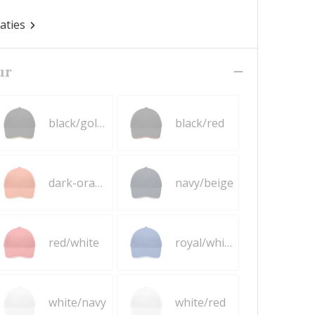
caties
ur
black/gold-yellow
black/red
dark-orange/beige
navy/beige
red/white
royal/white
white/navy
white/red