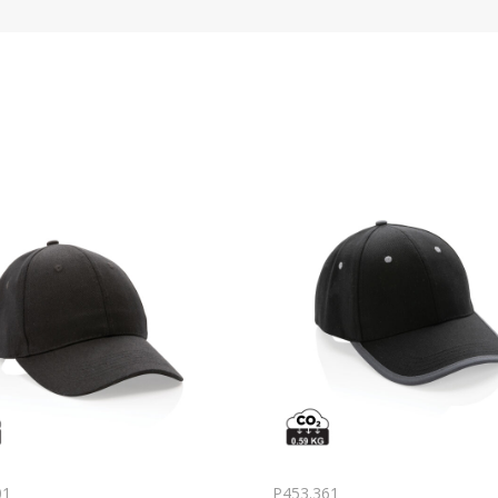
01
P453.361