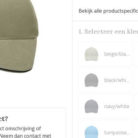
Bekijk alle productspecifi
1. Selecteer een kle
beige/black
black/white
navy/white
ct?
ct omschrijving of
turquoise/beige
n? Neem dan contact met