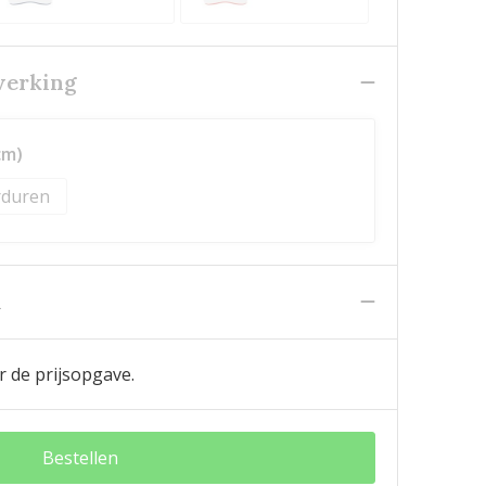
werking
cm)
duren
n
r de prijsopgave.
Bestellen