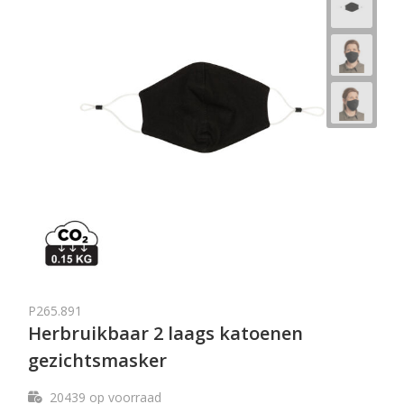
P265.891
Herbruikbaar 2 laags katoenen
gezichtsmasker
20439
op voorraad