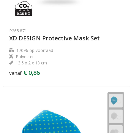
P265.871
XD DESIGN Protective Mask Set
17096
op voorraad
Polyester
13.5 x 2 x 18 cm
€ 0,86
vanaf