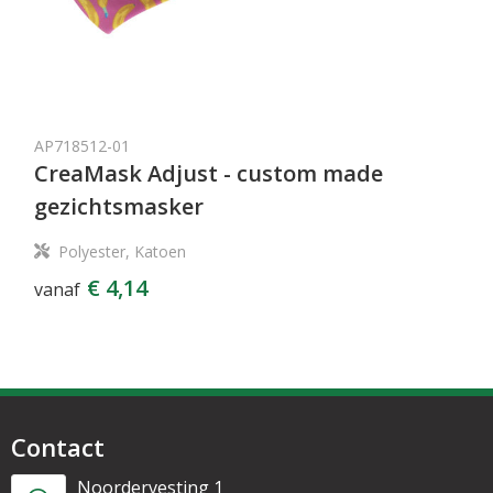
AP718512-01
CreaMask Adjust - custom made
gezichtsmasker
Polyester, Katoen
€ 4,14
vanaf
Contact
Noordervesting 1