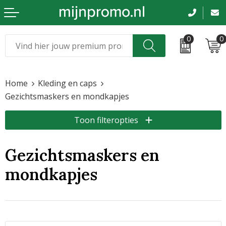
0
0
Kerst
Relatiegeschenken
Home
Kleding en caps
Sinterklaas
Kleding & caps
Gezichtsmaskers en mondkapjes
Voetbal, EK en WK
Sportkleding
Toon filteropties
Werkkleding
Gezichtsmaskers en
Tassen en reizen
mondkapjes
Beurs en evenementen
Bloemen en planten