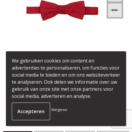
We gebruiken cookies om content en
advertenties te personaliseren, om functies voor
social media te bieden en om ons websiteverkeer
V4006120
te analyseren. Ook delen we informatie over uw
TWILL BOW TIE
gebruik van onze site met onze partners voor
social media, adverteren en analyse.
463
op voorraad
65% polyester/35% cotton.
Weigeren
€ 7,69
vanaf