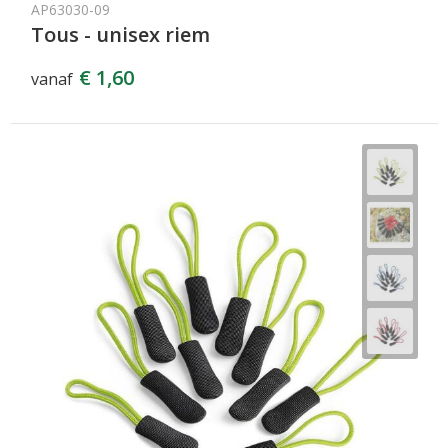
AP63030-09
Tous - unisex riem
€ 1,60
vanaf