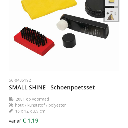
56-0405192
SMALL SHINE - Schoenpoetsset
2081
op voorraad
hout / kunststof / polyester
16 x 12 x 3,9 cm
€ 1,19
vanaf