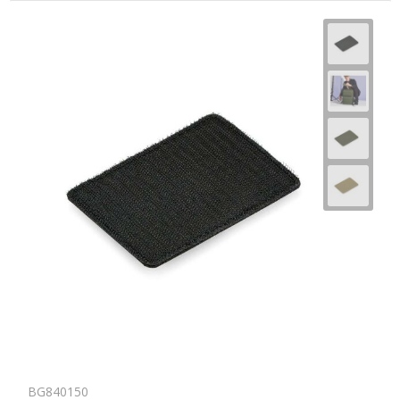
BG840150