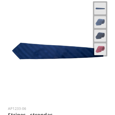
AP1233-06
Stripes - stropdas