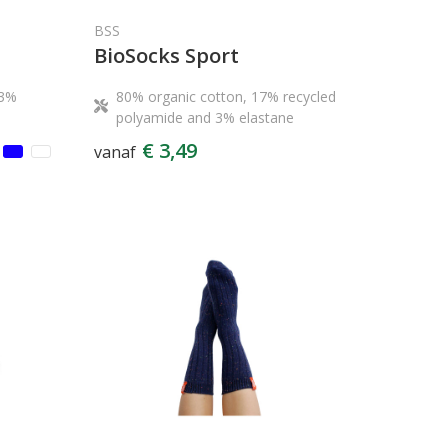
BSS
BioSocks Sport
23%
80% organic cotton, 17% recycled
polyamide and 3% elastane
€ 3,49
vanaf