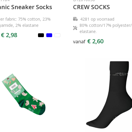
nic Sneaker Socks
CREW SOCKS
er fabric: 75% cotton, 23%
4281
op voorraad
yamide, 2% elastane
80% cotton/17% polyester
elastane.
€ 2,98
€ 2,60
vanaf