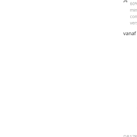
60%
min
con
ver
vanaf
DB178