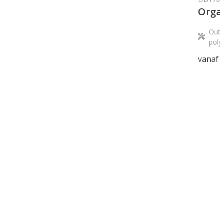
Orga
Out
pol
vanaf