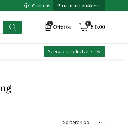
Over ons
Ga naar mijndrukker.nl
0
0
€ 0,00
Offerte
Speciaal productverzoek
ing