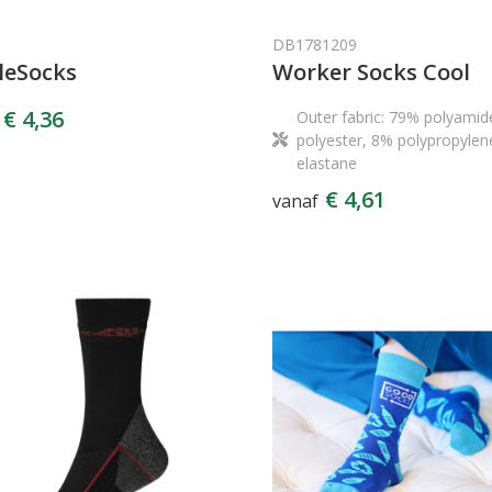
DB1781209
leSocks
Worker Socks Cool
€ 4,36
Outer fabric: 79% polyami
polyester, 8% polypropylen
elastane
€ 4,61
vanaf