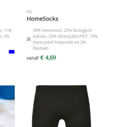
HS
HomeSocks
de, 11%
38% Merinowol, 25% Biologisch
e, 2%
Katoen, 25% Gerecycled rPET, 10%
Gerecycled Polyamide en 2%
Elastaan.
€ 4,69
vanaf