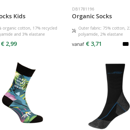
DB1781196
ocks Kids
Organic Socks
 organic cotton, 17% recycled
Outer fabric: 75% cotton, 
yamide and 3% elastane
polyamide, 2% elastane
€ 2,99
€ 3,71
vanaf