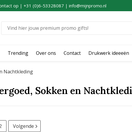
ontact op | +31 (0)6-53328087 | info@mijnpromo.nl
Trending
Over ons
Contact
Drukwerk ideeeën
n Nachtkleding
ergoed, Sokken en Nachtkled
2
Volgende