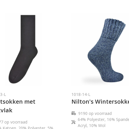
3-L
1018-14-L
tsokken met
Nilton's Wintersokk
vlak
9190
op voorraad
64% Polyester, 16% Spand
77
op voorraad
Acryl, 10% Wol
 Katoen, 20% Polyester, 5%