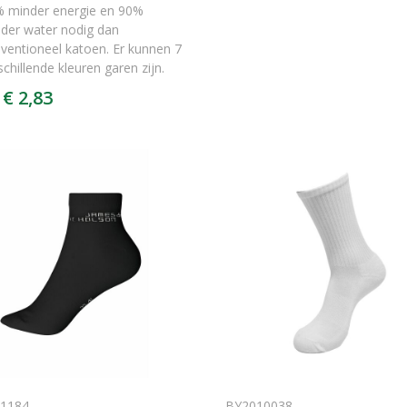
 minder energie en 90%
der water nodig dan
ventioneel katoen. Er kunnen 7
schillende kleuren garen zijn.
€ 2,83
1184
BY2010038