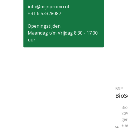
info@mijnpromo.nl
+31 6 53328087
Openingstijden
Maandag t/m Vrijdag 8:30 - 17:00
uur
BSP
BioS
Bio
80%
ger
ela