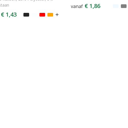
€ 1,86
staan
vanaf
€ 1,43