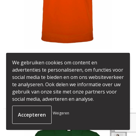
BS201-45-3XL
We gebruiken cookies om content en
BS Evolution polo, 180 gr/m²
advertenties te personaliseren, om functies voor
social media te bieden en om ons websiteverkeer
234001
op voorraad
te analyseren. Ook delen we informatie over uw
100% Katoen
gebruik van onze site met onze partners voor
€ 5,35
vanaf
social media, adverteren en analyse.
Weigeren