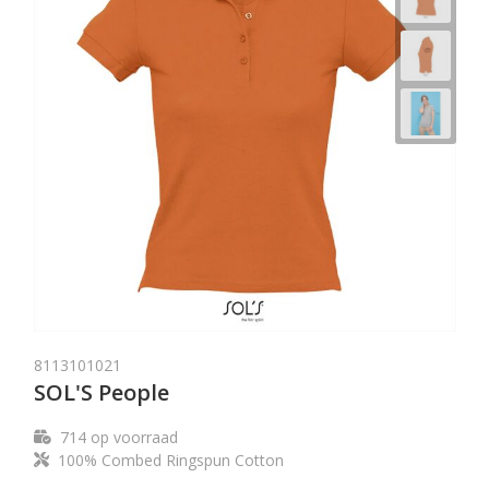
8113101021
SOL'S People
714
op voorraad
100% Combed Ringspun Cotton