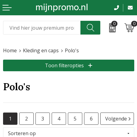
0
0
Kerst
Relatiegeschenken
Home
Kleding en caps
Polo's
Sinterklaas
Kleding & caps
Toon filteropties
Voetbal, EK en WK
Sportkleding
Werkkleding
Polo's
Tassen en reizen
Beurs en evenementen
1
2
3
4
5
6
Volgende
Bloemen en planten