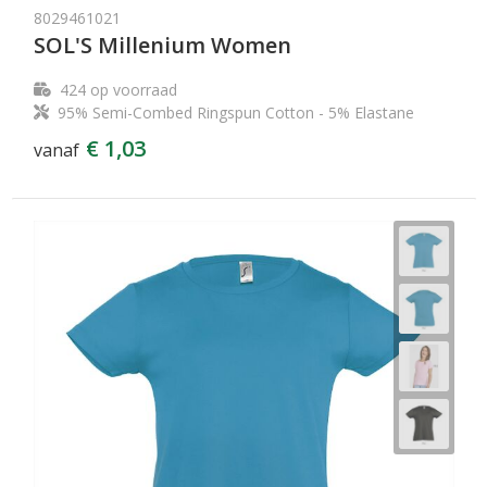
8029461021
SOL'S Millenium Women
424
op voorraad
95% Semi-Combed Ringspun Cotton - 5% Elastane
€ 1,03
vanaf