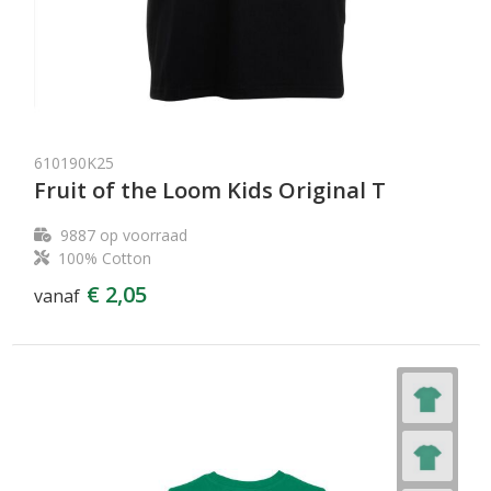
610190K25
Fruit of the Loom Kids Original T
9887
op voorraad
100% Cotton
€ 2,05
vanaf