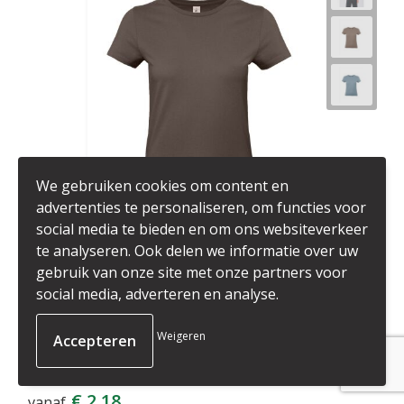
We gebruiken cookies om content en
advertenties te personaliseren, om functies voor
social media te bieden en om ons websiteverkeer
te analyseren. Ook delen we informatie over uw
gebruik van onze site met onze partners voor
5TW04T6003
social media, adverteren en analyse.
B&C #E190 Women
Weigeren
12439
op voorraad
100% Pre-shrunk Ringspun Cotton
€ 2,18
vanaf