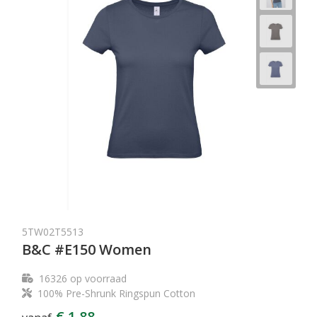
5TW02T5513
B&C #E150 Women
16326
op voorraad
100% Pre-Shrunk Ringspun Cotton
€ 1,88