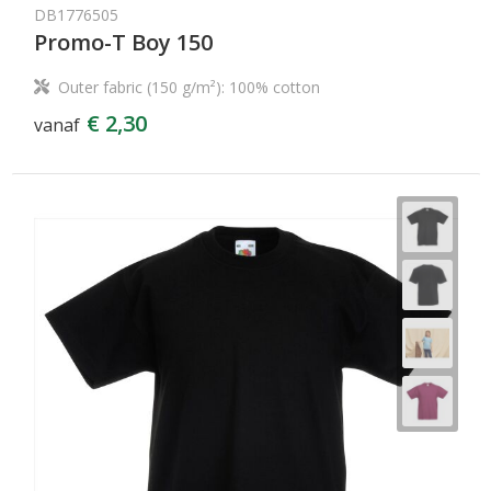
DB1776505
Promo-T Boy 150
Outer fabric (150 g/m²): 100% cotton
€ 2,30
vanaf