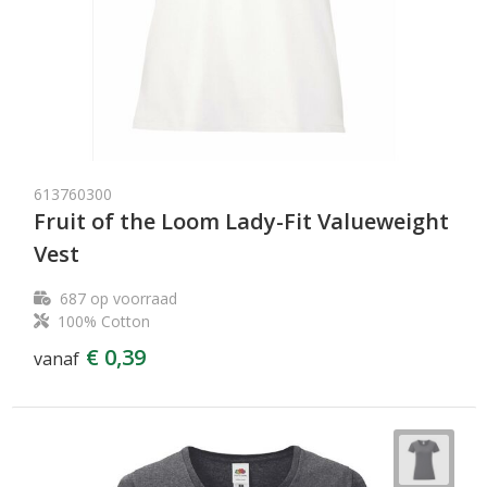
613760300
Fruit of the Loom Lady-Fit Valueweight
Vest
687
op voorraad
100% Cotton
€ 0,39
vanaf