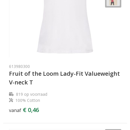
613980300
Fruit of the Loom Lady-Fit Valueweight
V-neck T
819
op voorraad
100% Cotton
€ 0,46
vanaf