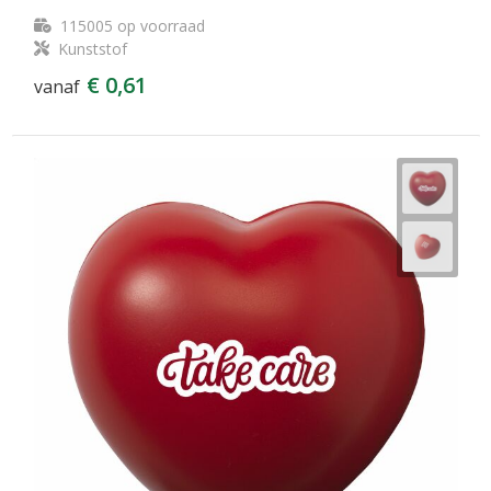
115005
op voorraad
Kunststof
€ 0,61
vanaf