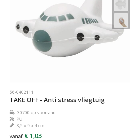
56-0402111
TAKE OFF - Anti stress vliegtuig
30700
op voorraad
PU
8,5 x 9 x 4 cm
€ 1,03
vanaf