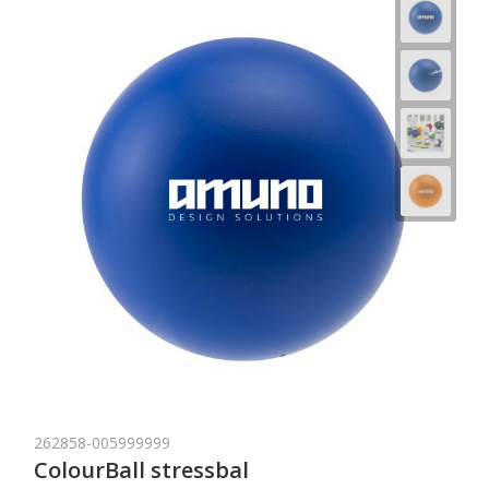
262858-005999999
ColourBall stressbal