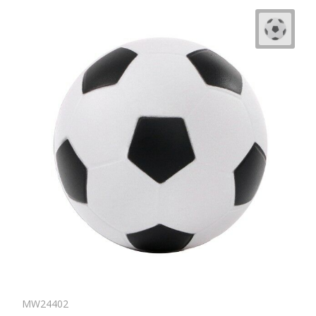
MW24402