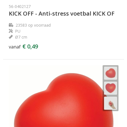
56-0402127
KICK OFF - Anti-stress voetbal KICK OF
23583
op voorraad
PU
Ø7 cm
€ 0,49
vanaf