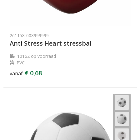
261158-008999999
Anti Stress Heart stressbal
10162
op voorraad
PVC
€ 0,68
vanaf