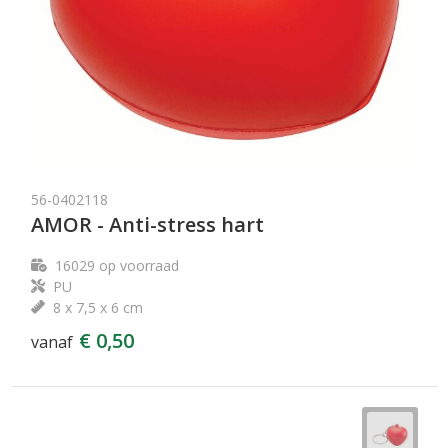
56-0402118
AMOR - Anti-stress hart
16029
op voorraad
PU
8 x 7,5 x 6 cm
€ 0,50
vanaf