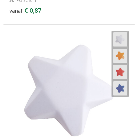
PU schuim
€ 0,87
vanaf