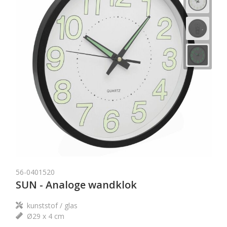
56-0401520
SUN - Analoge wandklok
kunststof / glas
Ø29 x 4 cm