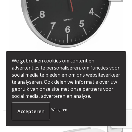
We gebruiken cookies om content en
58-0400940
advertenties te personaliseren, om functies voor
HEMERA - Wandklok
social media te bieden en om ons websiteverkeer
kunststof / glas
te analyseren. Ook delen we informatie over uw
Ø31 x 3,5 cm
gebruik van onze site met onze partners voor
social media, adverteren en analyse.
€ 6,68
vanaf
Weigeren