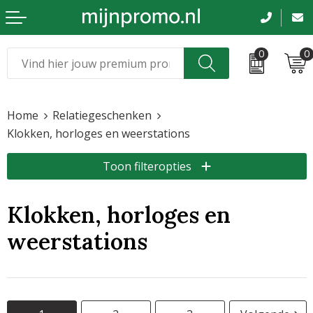
0
0
Kerst
Relatiegeschenken
Home
Relatiegeschenken
Sinterklaas
Kleding & caps
Klokken, horloges en weerstations
Voetbal, EK en WK
Sportkleding
Toon filteropties
Werkkleding
Klokken, horloges en
Tassen en reizen
weerstations
Beurs en evenementen
Bloemen en planten