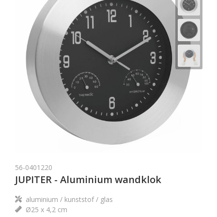
56-0401220
JUPITER - Aluminium wandklok
aluminium / kunststof / glas
Ø25 x 4,2 cm