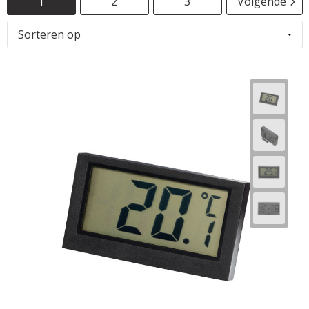
1
2
3
Volgende
Horeca