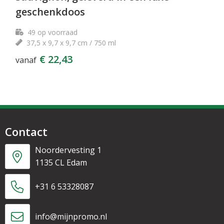
geschenkdoos
49
op voorraad
37,5 x 9,7 x 9,7 cm / 750 ml
€ 22,43
vanaf
Contact
Noordervesting 1
1135 CL Edam
+31 6 53328087
info@mijnpromo.nl