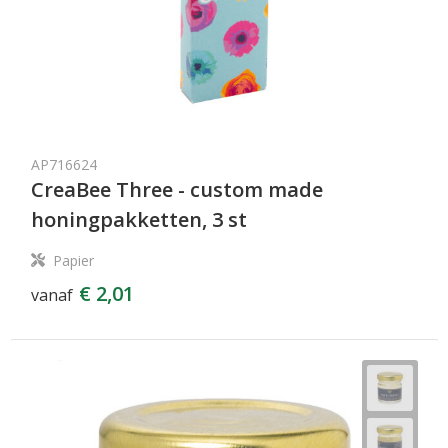
AP716624
CreaBee Three - custom made
honingpakketten, 3 st
Papier
€ 2,01
vanaf