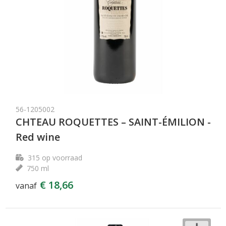
56-1205002
CHTEAU ROQUETTES – SAINT-ÉMILION -
Red wine
315
op voorraad
750 ml
€ 18,66
vanaf