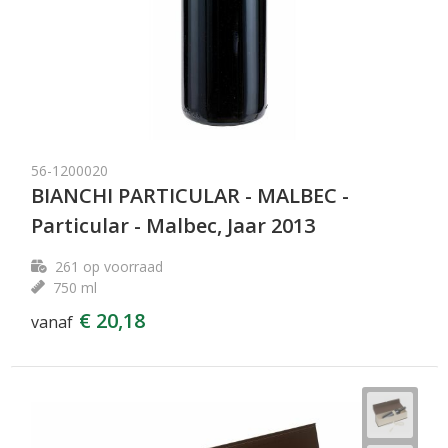
56-1200020
BIANCHI PARTICULAR - MALBEC -
Particular - Malbec, Jaar 2013
261
op voorraad
750 ml
€ 20,18
vanaf