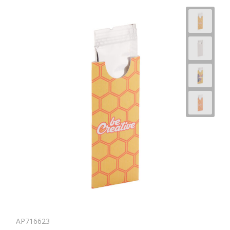
Horeca
AP716623