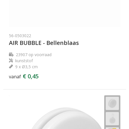
56-0503022
AIR BUBBLE - Bellenblaas
23907
op voorraad
kunststof
9 x Ø3,5 cm
€ 0,45
vanaf