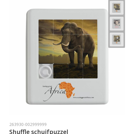
263930-002999999
Shuffle schuifpuzzel