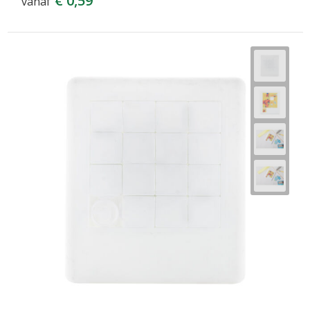
€ 0,59
vanaf