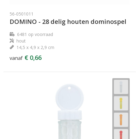
56-0501011
DOMINO - 28 delig houten dominospel
6481
op voorraad
hout
14,5 x 4,9 x 2,9 cm
€ 0,66
vanaf