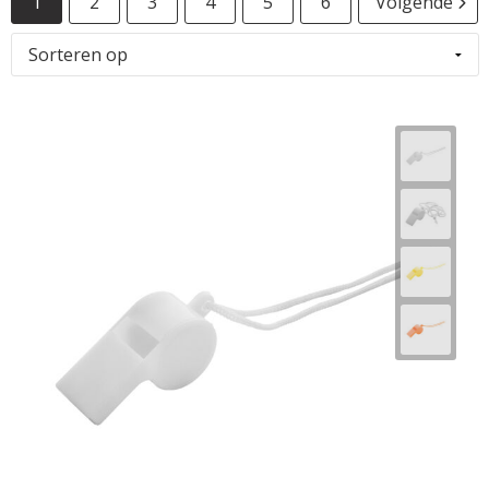
1
2
3
4
5
6
Volgende
Horeca