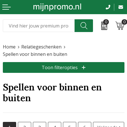
0
0
Kerst
Relatiegeschenken
Home
Relatiegeschenken
Sinterklaas
Kleding & caps
Spellen voor binnen en buiten
Voetbal, EK en WK
Sportkleding
Toon filteropties
Werkkleding
Spellen voor binnen en
Tassen en reizen
buiten
Beurs en evenementen
Bloemen en planten