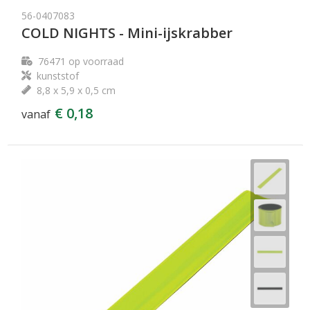
56-0407083
COLD NIGHTS - Mini-ijskrabber
76471
op voorraad
kunststof
8,8 x 5,9 x 0,5 cm
€ 0,18
vanaf