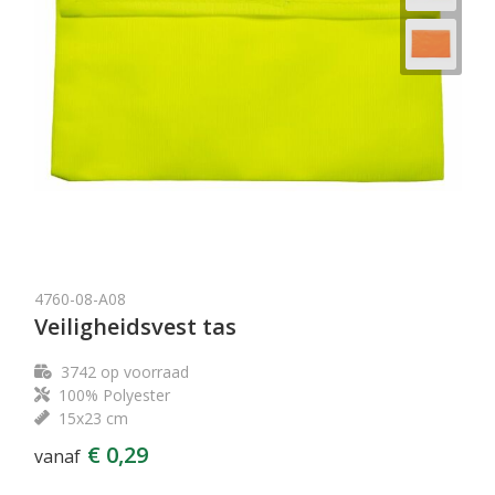
4760-08-A08
Veiligheidsvest tas
3742
op voorraad
100% Polyester
15x23 cm
€ 0,29
vanaf