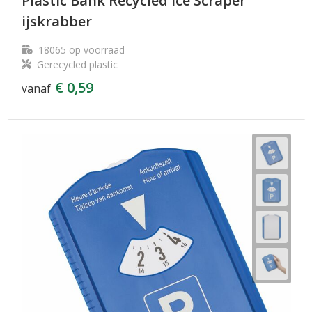
Plastic Bank Recycled Ice Scraper
ijskrabber
18065
op voorraad
Gerecycled plastic
€ 0,59
vanaf