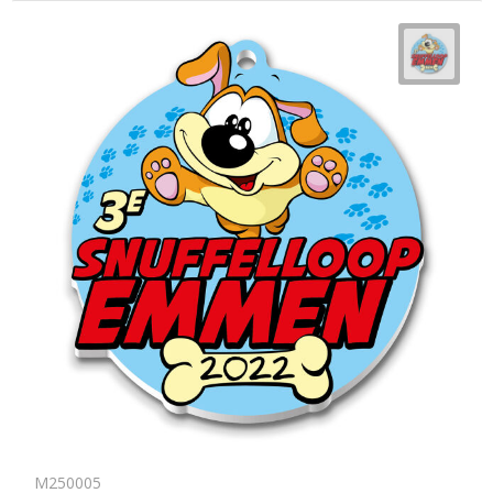
M250005