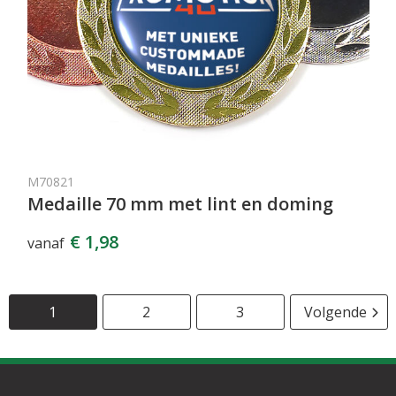
M70821
Medaille 70 mm met lint en doming
€ 1,98
vanaf
1
2
3
Volgende