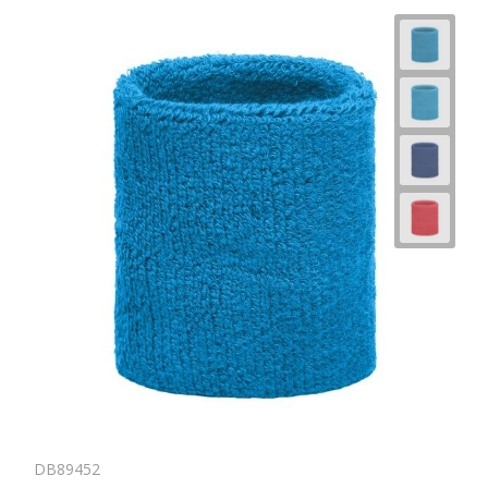
Horeca
DB89452