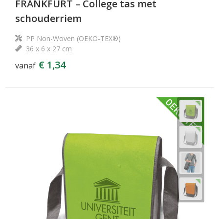
FRANKFURT – College tas met
schouderriem
PP Non-Woven (OEKO-TEX®)
36 x 6 x 27 cm
€ 1,34
vanaf