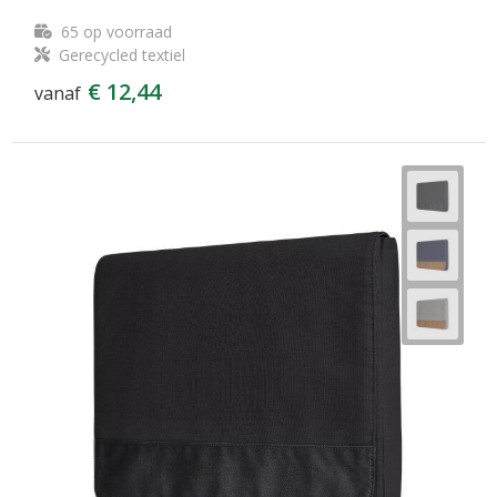
65
op voorraad
Gerecycled textiel
€ 12,44
vanaf