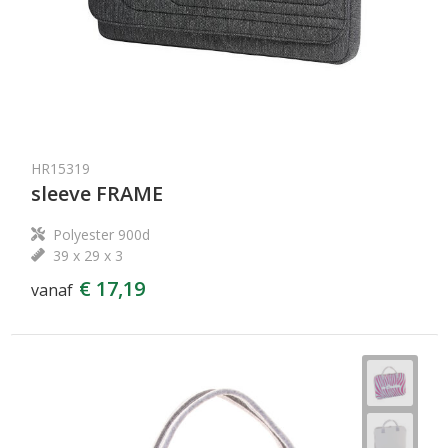
HR15319
sleeve FRAME
Polyester 900d
39 x 29 x 3
€ 17,19
vanaf