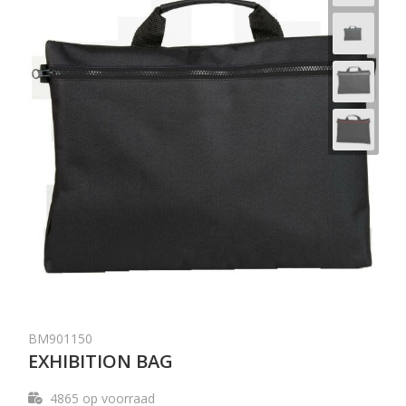
BM901150
EXHIBITION BAG
4865
op voorraad