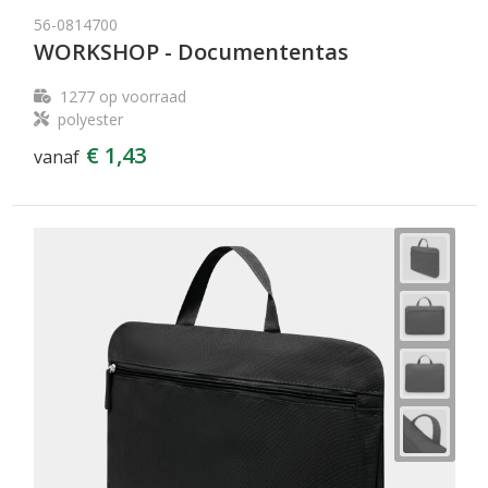
56-0814700
WORKSHOP - Documententas
1277
op voorraad
polyester
€ 1,43
vanaf