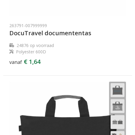
263791-007999999
DocuTravel documententas
24876
op voorraad
Polyester 600D
€ 1,64
vanaf