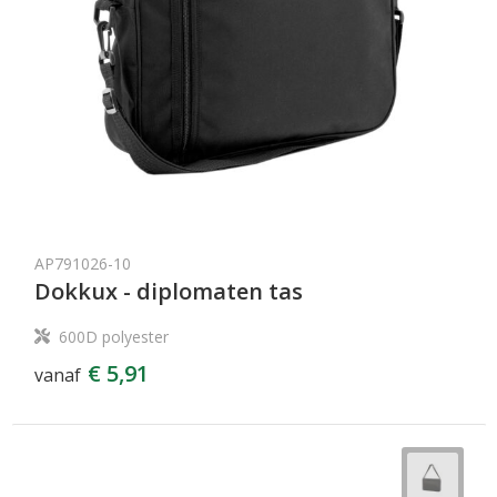
AP791026-10
Dokkux - diplomaten tas
600D polyester
€ 5,91
vanaf