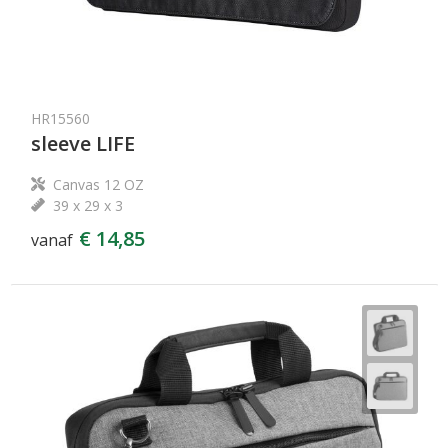
HR15560
sleeve LIFE
Canvas 12 OZ
39 x 29 x 3
€ 14,85
vanaf