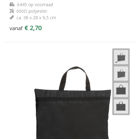
6445
op voorraad
600D polyester
ca. 38 x 28 x 9,5 cm
€ 2,70
vanaf