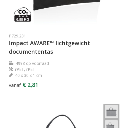
P729.281
Impact AWARE™ lichtgewicht
documententas
4998
op voorraad
rPET, rPET
40 x 30 x 1 cm
€ 2,81
vanaf