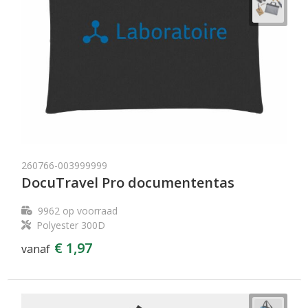
260766-003999999
DocuTravel Pro documententas
9962
op voorraad
Polyester 300D
€ 1,97
vanaf