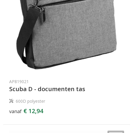
AP819021
Scuba D - documenten tas
600D polyester
€ 12,94
vanaf