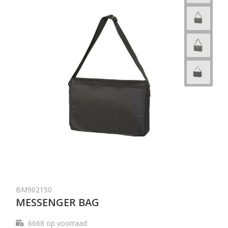
BM902150
MESSENGER BAG
6668
op voorraad