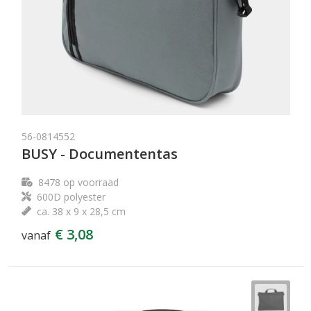
56-0814552
BUSY - Documententas
8478
op voorraad
600D polyester
ca. 38 x 9 x 28,5 cm
€ 3,08
vanaf