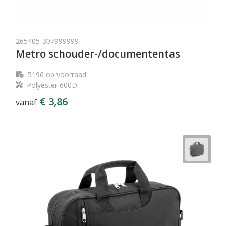
265405-307999999
Metro schouder-/documententas
5196
op voorraad
Polyester 600D
€ 3,86
vanaf