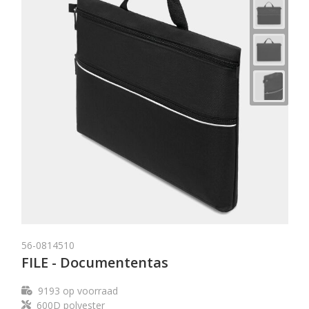
56-0814510
FILE - Documententas
9193
op voorraad
600D polyester