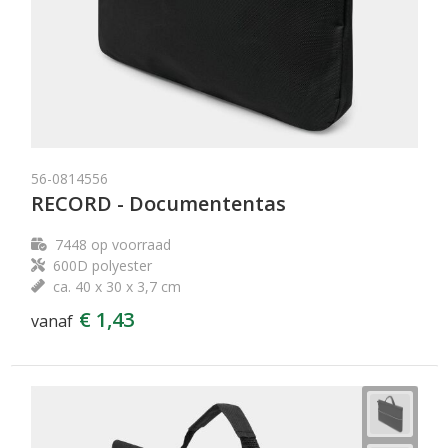
56-0814556
RECORD - Documententas
7448
op voorraad
600D polyester
ca. 40 x 30 x 3,7 cm
€ 1,43
vanaf