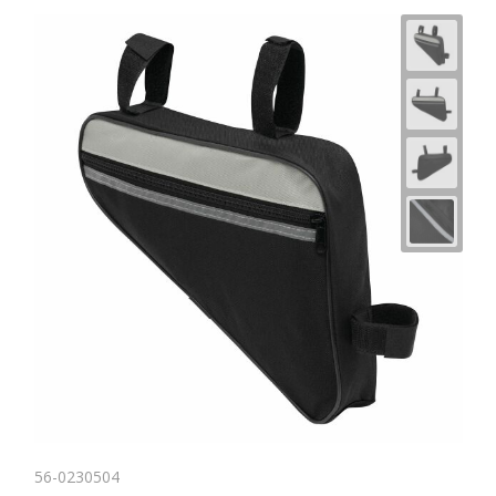
Horeca
56-0230504