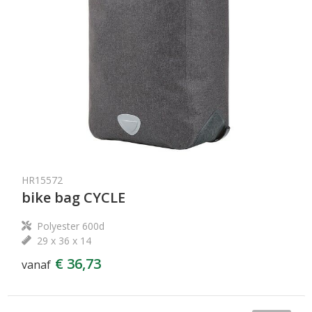
HR15572
bike bag CYCLE
Polyester 600d
29 x 36 x 14
€ 36,73
vanaf