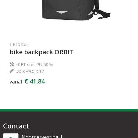
HR15855
bike backpack ORBIT
rPET soft PU 600d
30 x 44,5 x 17
€ 41,84
vanaf
Contact
Noordervesting 1