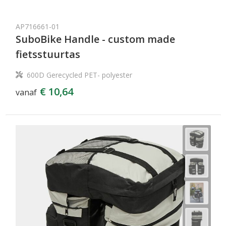
AP716661-01
SuboBike Handle - custom made
fietsstuurtas
600D Gerecycled PET- polyester
€ 10,64
vanaf