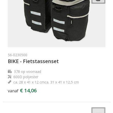
56-0230500
BIKE - Fietstassenset
378
op voorraad
600D polyester
ca. 28 x 41 x 12 cmca. 31 x 41 x 12,5 cm
€ 14,06
vanaf