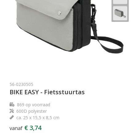
56-0230505
BIKE EASY - Fietsstuurtas
869
op voorraad
600D polyester
ca. 25 x 15,5 x 8,5 cm
€ 3,74
vanaf