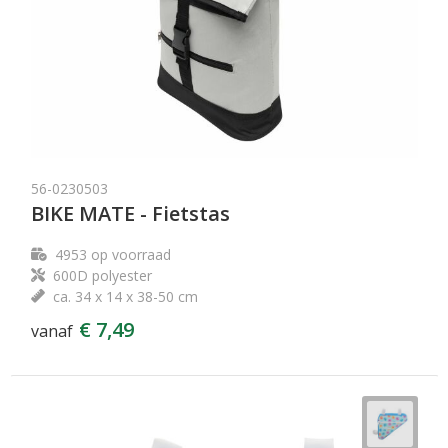
56-0230503
BIKE MATE - Fietstas
4953
op voorraad
600D polyester
ca. 34 x 14 x 38-50 cm
€ 7,49
vanaf