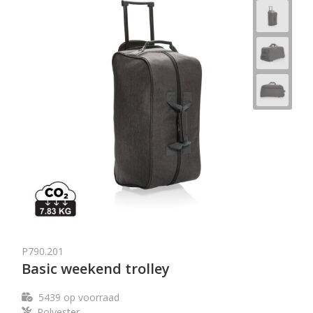
P790.201
Basic weekend trolley
5439
op voorraad
Polyester