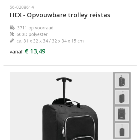
56-0208614
HEX - Opvouwbare trolley reistas
3711
op voorraad
600D polyester
ca. 81 x 32 x 34 / 32 x 34 x 15 cm
€ 13,49
vanaf