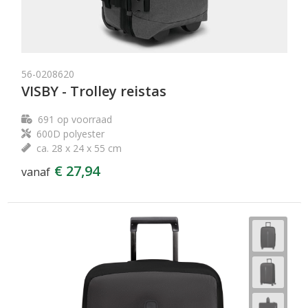
56-0208620
VISBY - Trolley reistas
691
op voorraad
600D polyester
ca. 28 x 24 x 55 cm
€ 27,94
vanaf