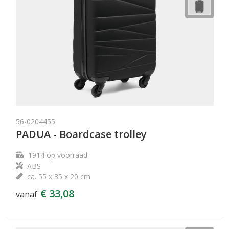
56-0204455
PADUA - Boardcase trolley
1914
op voorraad
ABS
ca. 55 x 35 x 20 cm
€ 33,08
vanaf