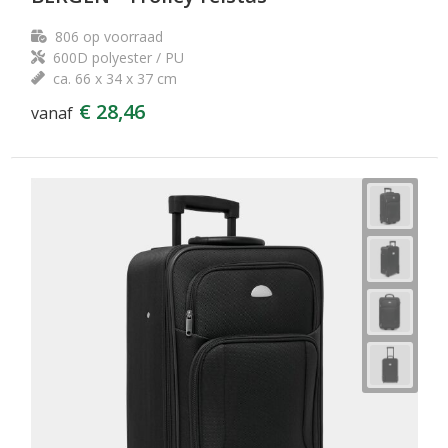
806
op voorraad
600D polyester / PU
ca. 66 x 34 x 37 cm
€ 28,46
vanaf