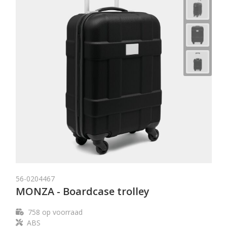
56-0204467
MONZA - Boardcase trolley
758
op voorraad
ABS