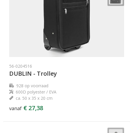
56-0204516
DUBLIN - Trolley
928
op voorraad
600D polyester / EVA
ca. 50 x 35 x 20 cm
€ 27,38
vanaf