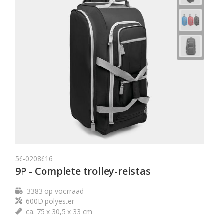
56-0208616
9P - Complete trolley-reistas
3383
op voorraad
600D polyester
ca. 75 x 30,5 x 33 cm