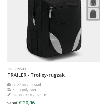
56-0219548
TRAILER - Trolley-rugzak
4127
op voorraad
600D polyester
ca. 34 x 52 x 20/28 cm
€ 20,96
vanaf