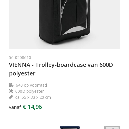
56-0208610
VIENNA - Trolley-boardcase van 600D
polyester
640
op voorraad
600D polyester
ca. 55 x 33 x 20 cm
€ 14,96
vanaf