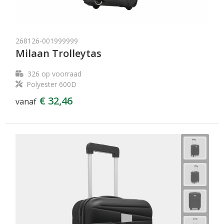
268126-001999999
Milaan Trolleytas
326
op voorraad
Polyester 600D
€ 32,46
vanaf