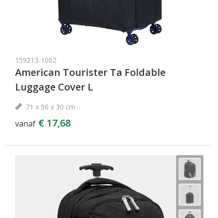
159213-1062
American Tourister Ta Foldable
Luggage Cover L
71 x 50 x 30 cm
€ 17,68
vanaf