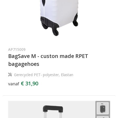
AP715009
BagSave M - custon made RPET
bagagehoes
Gerecycled PET- polyester, Elastan
€ 31,90
vanaf