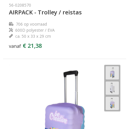
56-0208570
AIRPACK - Trolley / reistas
706
op voorraad
600D polyester / EVA
ca. 50 x 33 x 29 cm
€ 21,38
vanaf