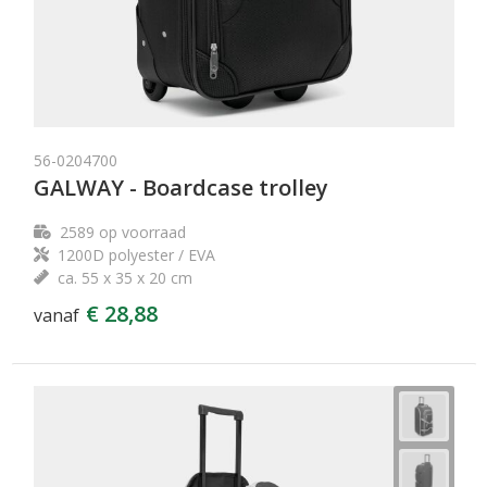
56-0204700
GALWAY - Boardcase trolley
2589
op voorraad
1200D polyester / EVA
ca. 55 x 35 x 20 cm
€ 28,88
vanaf