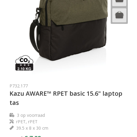
P732.177
Kazu AWARE™ RPET basic 15.6" laptop
tas
3
op voorraad
rPET, rPET
39.5 x 8 x 30 cm