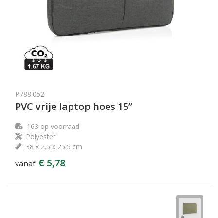
P788.052
PVC vrije laptop hoes 15”
163
op voorraad
Polyester
38 x 2.5 x 25.5 cm
€ 5,78
vanaf