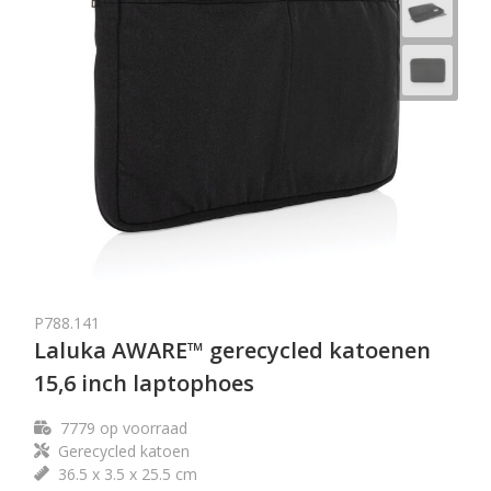
P788.141
Laluka AWARE™ gerecycled katoenen
15,6 inch laptophoes
7779
op voorraad
Gerecycled katoen
36.5 x 3.5 x 25.5 cm