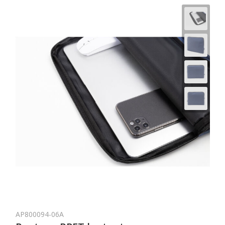
AP800094-06A