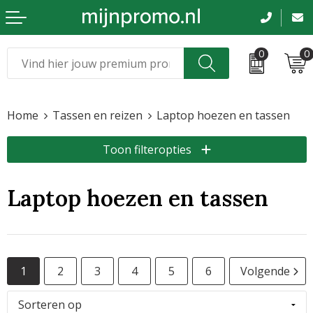
0
0
Kerst
Relatiegeschenken
Home
Tassen en reizen
Laptop hoezen en tassen
Sinterklaas
Kleding & caps
Toon filteropties
Voetbal, EK en WK
Sportkleding
Werkkleding
Laptop hoezen en tassen
Tassen en reizen
Beurs en evenementen
1
2
3
4
5
6
Volgende
Bloemen en planten