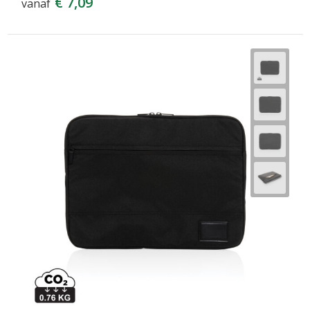
€ 7,09
vanaf