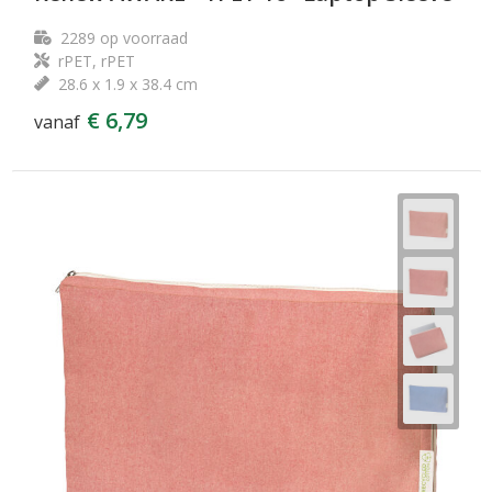
2289
op voorraad
rPET, rPET
28.6 x 1.9 x 38.4 cm
€ 6,79
vanaf