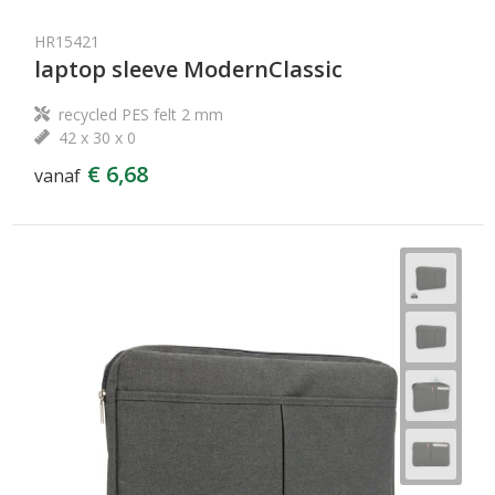
HR15421
laptop sleeve ModernClassic
recycled PES felt 2 mm
42 x 30 x 0
€ 6,68
vanaf