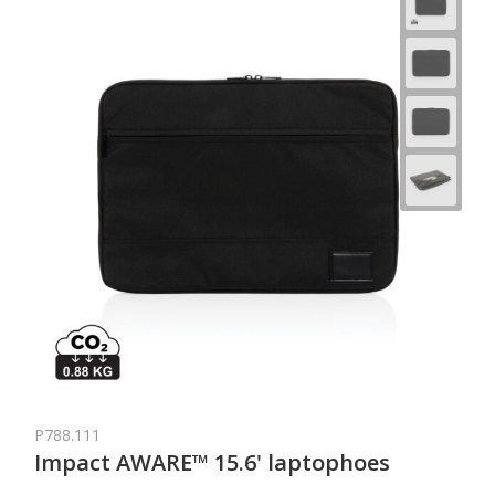
P788.111
Impact AWARE™ 15.6' laptophoes