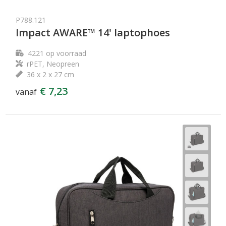
P788.121
Impact AWARE™ 14' laptophoes
4221
op voorraad
rPET, Neopreen
36 x 2 x 27 cm
€ 7,23
vanaf