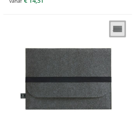
€ 14,31
vanaf