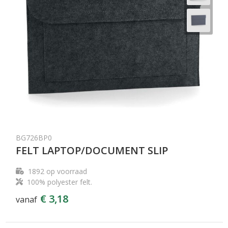
BG726BP0
FELT LAPTOP/DOCUMENT SLIP
1892
op voorraad
100% polyester felt.
€ 3,18
vanaf