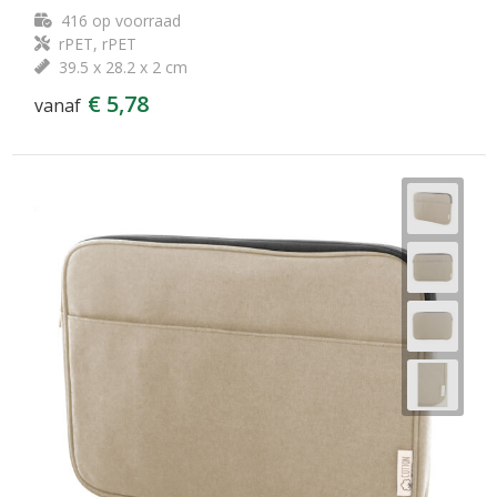
416
op voorraad
rPET, rPET
39.5 x 28.2 x 2 cm
€ 5,78
vanaf