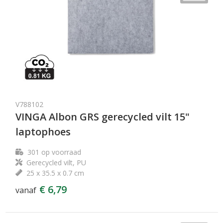
V788102
VINGA Albon GRS gerecycled vilt 15"
laptophoes
301
op voorraad
Gerecycled vilt, PU
25 x 35.5 x 0.7 cm
€ 6,79
vanaf