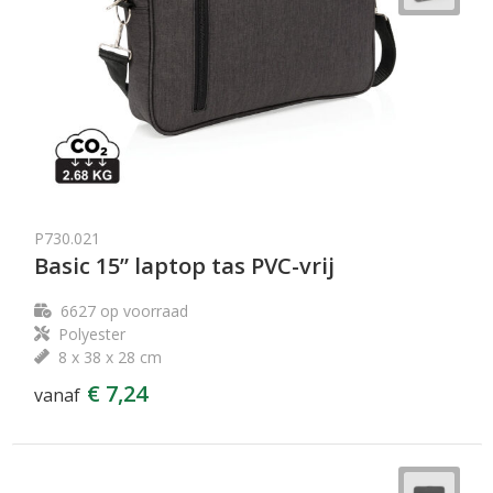
P730.021
Basic 15” laptop tas PVC-vrij
6627
op voorraad
Polyester
8 x 38 x 28 cm
€ 7,24
vanaf