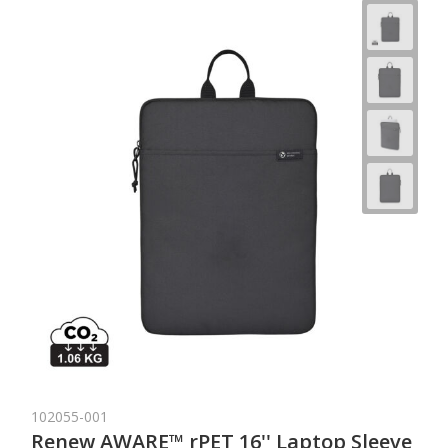
102055-001
Renew AWARE™ rPET 16'' Laptop Sleeve