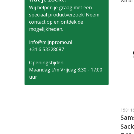
vanaf
Wij helpen je graag met een
speciaal productverzoek! Neem
contact op en ontdek de
mogelijkheden.
info@mijnpromo.nl
+31 6 53328087
Openingstijden
Maandag t/m Vrijdag 8:30 - 17:00
uur
15811
Sams
Sack