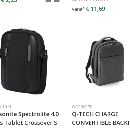
€ 11,69
vanaf
6-1041
QD990070
onite Spectrolite 4.0
Q-TECH CHARGE
s Tablet Crossover S
CONVERTIBLE BACK