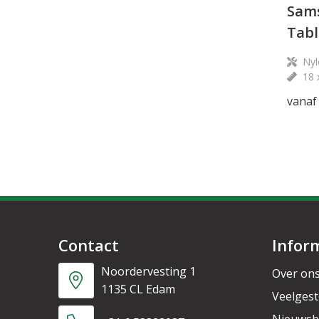
Sams
Tabl
Nyl
18 
vanaf
Contact
Infor
Noordervesting 1
Over on
1135 CL Edam
Veelgest
Nieuwsb