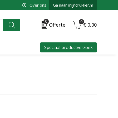
Over ons
Ga naar mijndrukker.nl
0
0
€ 0,00
Offerte
Speciaal productverzoek