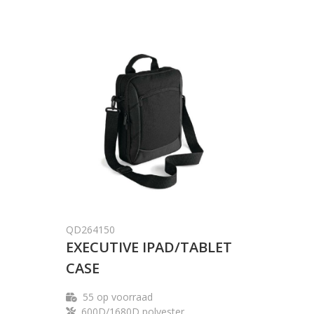
QD264150
EXECUTIVE IPAD/TABLET
CASE
55
op voorraad
600D/1680D polyester.