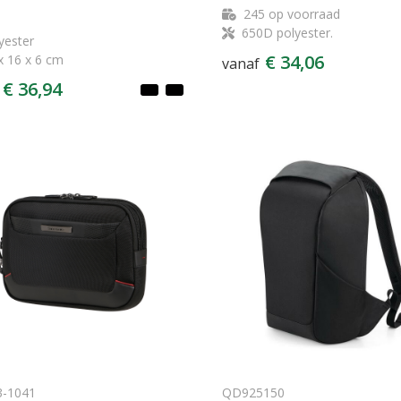
245
op voorraad
650D polyester.
yester
€ 34,06
x 16 x 6 cm
vanaf
€ 36,94
3-1041
QD925150