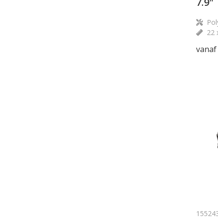
7.9"
Pol
22 
vanaf
15524