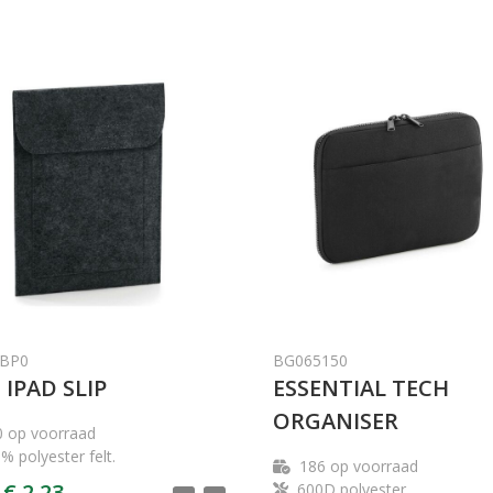
BP0
BG065150
 IPAD SLIP
ESSENTIAL TECH
ORGANISER
0
op voorraad
% polyester felt.
186
op voorraad
€ 2,23
600D polyester.