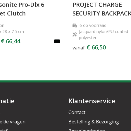
onite Pro-Dlx 6
PROJECT CHARGE
et Clutch
SECURITY BACKPAC
on
6
op voorraad
x 28 x 7.5 cm
Jacquard nylon/PU coated
polyester.
€ 66,44
€ 66,50
vanaf
matie
Klantenservice
s
Contact
elde vragen
Bestelling & Bezorging
rief
Betaalmethoden