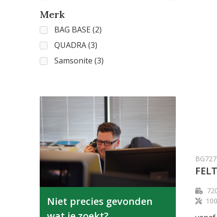
Merk
BAG BASE
(2)
QUADRA
(3)
Samsonite
(3)
BG727
FELT
72
Niet precies gevonden
100
wat je zoekt?