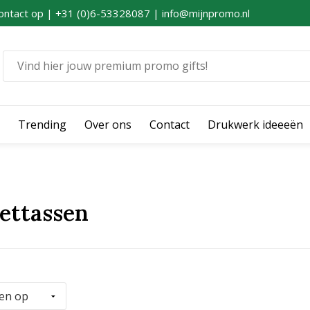
ontact op | +31 (0)6-53328087 | info@mijnpromo.nl
Trending
Over ons
Contact
Drukwerk ideeeën
ettassen