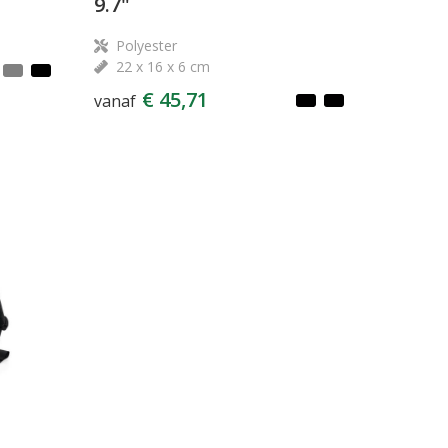
9.7"
Polyester
22 x 16 x 6 cm
€ 45,71
vanaf