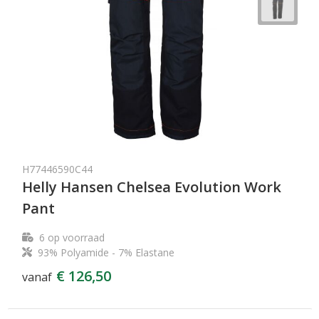
H77446590C44
Helly Hansen Chelsea Evolution Work
Pant
6
op voorraad
93% Polyamide - 7% Elastane
€ 126,50
vanaf