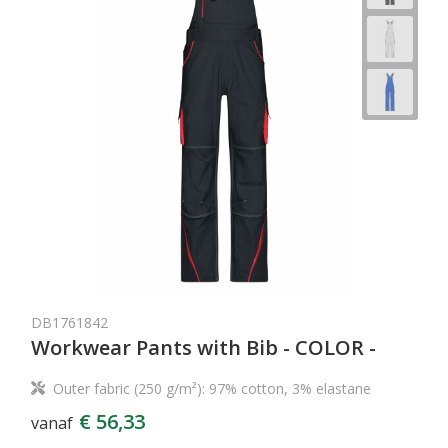
DB1761842
Workwear Pants with Bib - COLOR -
Outer fabric (250 g/m²): 97% cotton, 3% elastane
€ 56,33
vanaf