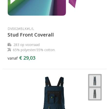
DV002#BLK#L/L
Stud Front Coverall
283
op voorraad
65% polyester/35% cotton.
€ 29,03
vanaf