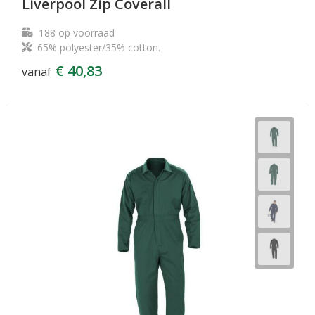
Liverpool Zip Coverall
188
op voorraad
65% polyester/35% cotton.
€ 40,83
vanaf