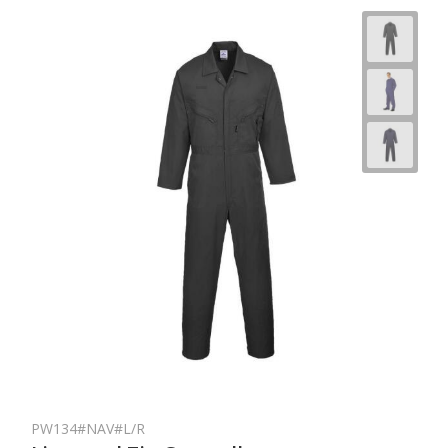
PW134#NAV#L/R