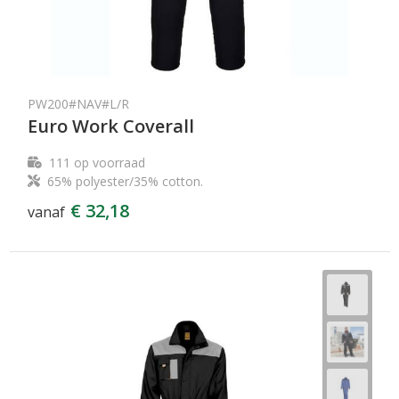
PW200#NAV#L/R
Euro Work Coverall
111
op voorraad
65% polyester/35% cotton.
€ 32,18
vanaf