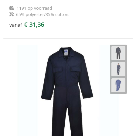
1191
op voorraad
65% polyester/35% cotton.
€ 31,36
vanaf