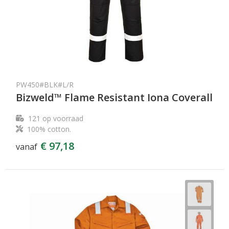
PW450#BLK#L/R
Bizweld™ Flame Resistant Iona Coverall
121
op voorraad
100% cotton.
€ 97,18
vanaf