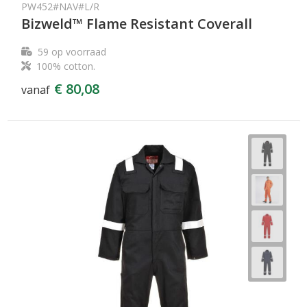
PW452#NAV#L/R
Bizweld™ Flame Resistant Coverall
59
op voorraad
100% cotton.
€ 80,08
vanaf