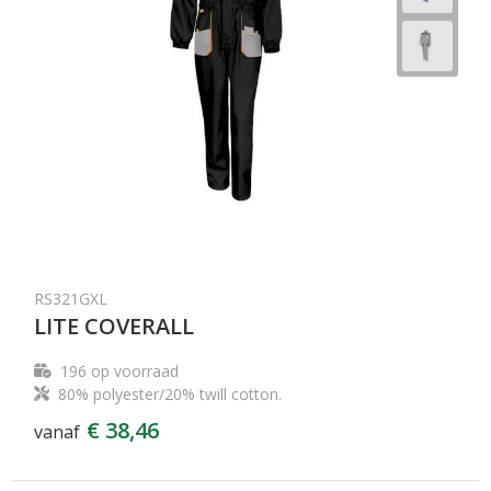
RS321GXL
LITE COVERALL
196
op voorraad
80% polyester/20% twill cotton.
€ 38,46
vanaf