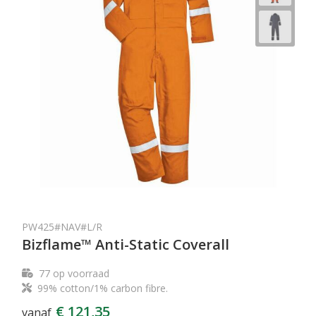
PW425#NAV#L/R
Bizflame™ Anti-Static Coverall
77
op voorraad
99% cotton/1% carbon fibre.
€ 121,35
vanaf